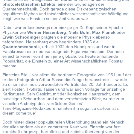
photoelektrischen Effekts
, eine der Grundlagen der
Quantenmechanik. Doch gerade diese Diskrepanz zwischen
populärem Mythos und tatsächlicher wissenschaftlicher Würdigung
zeigt, wie weit Einstein seiner Zeit voraus war.
Dabei war er keineswegs der einzige große Kopf seiner Epoche.
Physiker wie
Werner Heisenberg
,
Niels Bohr
,
Max Planck
oder
Erwin Schrödinger
prägten die moderne Physik ebenso
tiefgreifend. Heisenberg etwa begründete 1925 die
Quantenmechanik
, erhielt 1932 den Nobelpreis und war in
Fachkreisen eine ebenso prägende Figur wie Einstein. Dennoch
erreichte keiner von ihnen jene globale, bis heute anhaltende
Popularität, die Einstein zu einer Art wissenschaftlichem Popstar
machte.
Einsteins Bild – vor allem die berühmte Fotografie von 1951, auf der
er dem Fotografen Arthur Sasse die Zunge herausstreckt – wurde
zu einem der meistverwendeten Porträts des 20. Jahrhunderts. Es
ziert Poster, T‑Shirts, Tassen und war auch Vorlage für unzählige
Karikaturen. Sein Gesicht, mit der ikonischen Haarpracht, dem
buschigen Schnurrbart und dem verschmitzten Blick, wurde zum
visuellen Archetyp des „verrückten Genies“.
Time‑Magazine‑Redakteure nannten ihn sogar „a cartoonist’s
dream come true“.
Doch hinter dieser popkulturellen Überhöhung stand ein Mensch,
der alles andere als ein zerstreuter Kauz war. Einstein war fast
krankhaft ehrgeizig, hartnäckig und zutiefst überzeugt von der