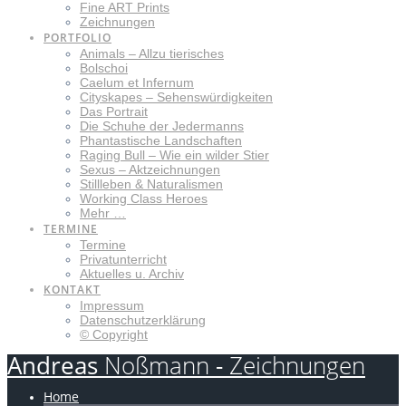
Fine ART Prints
Zeichnungen
PORTFOLIO
Animals – Allzu tierisches
Bolschoi
Caelum et Infernum
Cityskapes – Sehenswürdigkeiten
Das Portrait
Die Schuhe der Jedermanns
Phantastische Landschaften
Raging Bull – Wie ein wilder Stier
Sexus – Aktzeichnungen
Stillleben & Naturalismen
Working Class Heroes
Mehr …
TERMINE
Termine
Privatunterricht
Aktuelles u. Archiv
KONTAKT
Impressum
Datenschutzerklärung
© Copyright
Andreas
Noßmann
-
Zeichnungen
Home