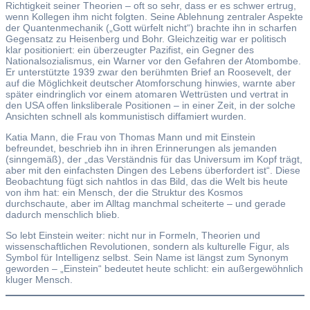
Richtigkeit seiner Theorien – oft so sehr, dass er es schwer ertrug,
wenn Kollegen ihm nicht folgten. Seine Ablehnung zentraler Aspekte
der Quantenmechanik („Gott würfelt nicht“) brachte ihn in scharfen
Gegensatz zu Heisenberg und Bohr. Gleichzeitig war er politisch
klar positioniert: ein überzeugter Pazifist, ein Gegner des
Nationalsozialismus, ein Warner vor den Gefahren der Atombombe.
Er unterstützte 1939 zwar den berühmten Brief an Roosevelt, der
auf die Möglichkeit deutscher Atomforschung hinwies, warnte aber
später eindringlich vor einem atomaren Wettrüsten und vertrat in
den USA offen linksliberale Positionen – in einer Zeit, in der solche
Ansichten schnell als kommunistisch diffamiert wurden.
Katia Mann, die Frau von Thomas Mann und mit Einstein
befreundet, beschrieb ihn in ihren Erinnerungen als jemanden
(sinngemäß), der „das Verständnis für das Universum im Kopf trägt,
aber mit den einfachsten Dingen des Lebens überfordert ist“. Diese
Beobachtung fügt sich nahtlos in das Bild, das die Welt bis heute
von ihm hat: ein Mensch, der die Struktur des Kosmos
durchschaute, aber im Alltag manchmal scheiterte – und gerade
dadurch menschlich blieb.
So lebt Einstein weiter: nicht nur in Formeln, Theorien und
wissenschaftlichen Revolutionen, sondern als kulturelle Figur, als
Symbol für Intelligenz selbst. Sein Name ist längst zum Synonym
geworden – „Einstein“ bedeutet heute schlicht: ein außergewöhnlich
kluger Mensch.