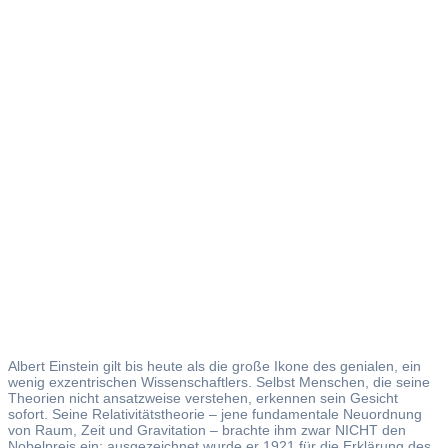
Albert
Einstein
Albert Einstein gilt bis heute als die große Ikone des genialen, ein
wenig exzentrischen Wissenschaftlers. Selbst Menschen, die seine
Theorien nicht ansatzweise verstehen, erkennen sein Gesicht
sofort. Seine Relativitätstheorie – jene fundamentale Neuordnung
von Raum, Zeit und Gravitation – brachte ihm zwar NICHT den
Nobelpreis ein; ausgezeichnet wurde er 1921 für die Erklärung des