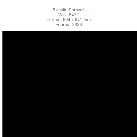
Bleistift, Farbstift
Wvz. 5472
Format: 594 x 841 mm
Februar 2026