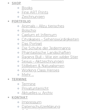
SHOP
Books
Fine ART Prints
Zeichnungen
PORTFOLIO
Animals – Allzu tierisches
Bolschoi
Caelum et Infernum
Cityskapes – Sehenswürdigkeiten
Das Portrait
Die Schuhe der Jedermanns
Phantastische Landschaften
Raging Bull – Wie ein wilder Stier
Sexus – Aktzeichnungen
Stillleben & Naturalismen
Working Class Heroes
Mehr …
TERMINE
Termine
Privatunterricht
Aktuelles u. Archiv
KONTAKT
Impressum
Datenschutzerklärung