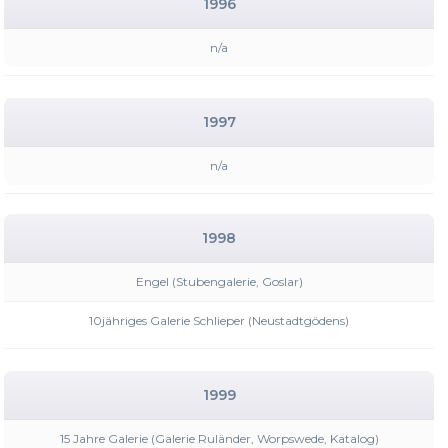
1996
n/a
1997
n/a
1998
Engel (Stubengalerie, Goslar)
10jähriges Galerie Schlieper (Neustadtgödens)
1999
15 Jahre Galerie (Galerie Ruländer, Worpswede, Katalog)