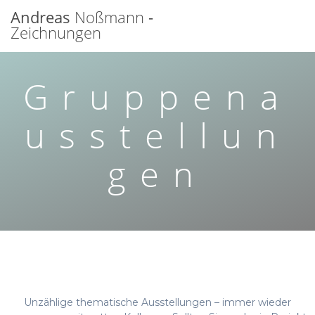
Zum
Andreas
Noßmann
-
Inhalt
Zeichnungen
springen
Gruppena
usstellun
gen
Unzählige thematische Ausstellungen – immer wieder