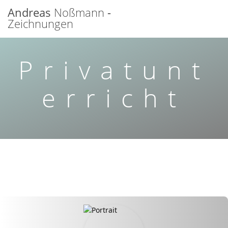
Zum
Andreas
Noßmann
-
Inhalt
Zeichnungen
springen
Privatunt
erricht