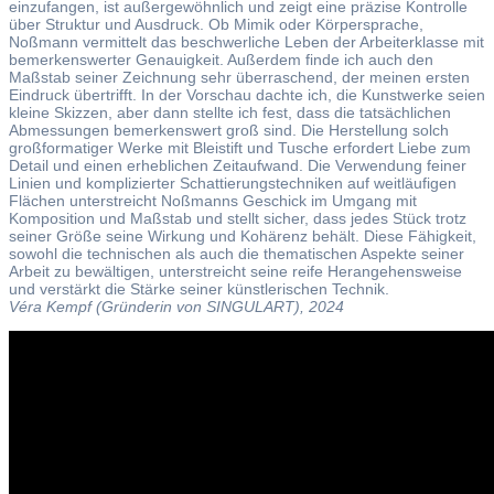
einzufangen, ist außergewöhnlich und zeigt eine präzise Kontrolle
über Struktur und Ausdruck. Ob Mimik oder Körpersprache,
Noßmann vermittelt das beschwerliche Leben der Arbeiterklasse mit
bemerkenswerter Genauigkeit. Außerdem finde ich auch den
Maßstab seiner Zeichnung sehr überraschend, der meinen ersten
Eindruck übertrifft. In der Vorschau dachte ich, die Kunstwerke seien
kleine Skizzen, aber dann stellte ich fest, dass die tatsächlichen
Abmessungen bemerkenswert groß sind. Die Herstellung solch
großformatiger Werke mit Bleistift und Tusche erfordert Liebe zum
Detail und einen erheblichen Zeitaufwand. Die Verwendung feiner
Linien und komplizierter Schattierungstechniken auf weitläufigen
Flächen unterstreicht Noßmanns Geschick im Umgang mit
Komposition und Maßstab und stellt sicher, dass jedes Stück trotz
seiner Größe seine Wirkung und Kohärenz behält. Diese Fähigkeit,
sowohl die technischen als auch die thematischen Aspekte seiner
Arbeit zu bewältigen, unterstreicht seine reife Herangehensweise
und verstärkt die Stärke seiner künstlerischen Technik.
Véra Kempf (Gründerin von SINGULART), 2024