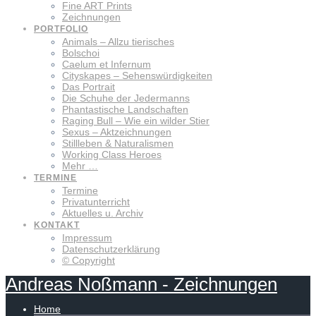
Fine ART Prints
Zeichnungen
PORTFOLIO
Animals – Allzu tierisches
Bolschoi
Caelum et Infernum
Cityskapes – Sehenswürdigkeiten
Das Portrait
Die Schuhe der Jedermanns
Phantastische Landschaften
Raging Bull – Wie ein wilder Stier
Sexus – Aktzeichnungen
Stillleben & Naturalismen
Working Class Heroes
Mehr …
TERMINE
Termine
Privatunterricht
Aktuelles u. Archiv
KONTAKT
Impressum
Datenschutzerklärung
© Copyright
Andreas
Noßmann
-
Zeichnungen
Home