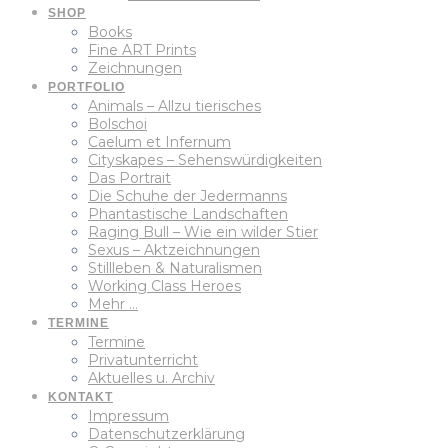
SHOP
Books
Fine ART Prints
Zeichnungen
PORTFOLIO
Animals – Allzu tierisches
Bolschoi
Caelum et Infernum
Cityskapes – Sehenswürdigkeiten
Das Portrait
Die Schuhe der Jedermanns
Phantastische Landschaften
Raging Bull – Wie ein wilder Stier
Sexus – Aktzeichnungen
Stillleben & Naturalismen
Working Class Heroes
Mehr …
TERMINE
Termine
Privatunterricht
Aktuelles u. Archiv
KONTAKT
Impressum
Datenschutzerklärung