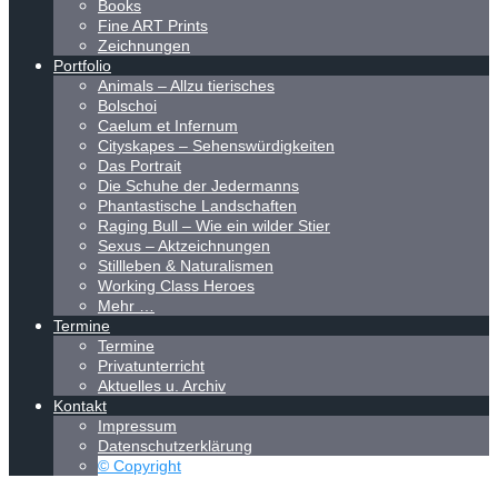
Books
Fine ART Prints
Zeichnungen
Portfolio
Animals – Allzu tierisches
Bolschoi
Caelum et Infernum
Cityskapes – Sehenswürdigkeiten
Das Portrait
Die Schuhe der Jedermanns
Phantastische Landschaften
Raging Bull – Wie ein wilder Stier
Sexus – Aktzeichnungen
Stillleben & Naturalismen
Working Class Heroes
Mehr …
Termine
Termine
Privatunterricht
Aktuelles u. Archiv
Kontakt
Impressum
Datenschutzerklärung
© Copyright