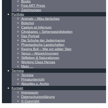
Books
Fine ART Prints
Zeichnungen
Portfolio
Animals – Allzu tierisches
Bolschoi
Caelum et Infernum
Cityskapes – Sehenswürdigkeiten
Das Portrait
Die Schuhe der Jedermanns
Phantastische Landschaften
Raging Bull – Wie ein wilder Stier
Sexus – Aktzeichnungen
Stillleben & Naturalismen
Working Class Heroes
Mehr …
Termine
Termine
Privatunterricht
Aktuelles u. Archiv
Kontakt
Impressum
Datenschutzerklärung
© Copyright