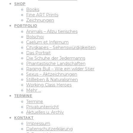
SHOP
Books
Fine ART Prints
Zeichnungen
PORTFOLIO
Animals – Allzu tierisches
Bolschoi
Caelum et Infernum
Cityskapes – Sehenswürdigkeiten
Das Portrait
Die Schuhe der Jedermanns
Phantastische Landschaften
Raging Bull – Wie ein wilder Stier
Sexus – Aktzeichnungen
Stillleben & Naturalismen
Working Class Heroes
Mehr …
TERMINE
Termine
Privatunterricht
Aktuelles u. Archiv
KONTAKT
Impressum
Datenschutzerklärung