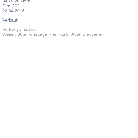
345 x 205 mm
Dvz. 902
28.04.2018
Verkauft
Vorheriger
Vorherige:
Luther
Beitragsnavigation
Nächster
Beitrag:
Weiter:
30te Kunsttage Rhein-Erft | Abtei Brauweiler
Beitrag:
Andreas Noßmann - Zeichnungen
Seiteninformationen
Impressum
Datenschutzerklärung
© Copyright
Kontakt
© 2026 Andreas Noßmann - Zeichnungen
Seminare: