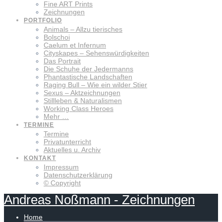
Fine ART Prints
Zeichnungen
PORTFOLIO
Animals – Allzu tierisches
Bolschoi
Caelum et Infernum
Cityskapes – Sehenswürdigkeiten
Das Portrait
Die Schuhe der Jedermanns
Phantastische Landschaften
Raging Bull – Wie ein wilder Stier
Sexus – Aktzeichnungen
Stillleben & Naturalismen
Working Class Heroes
Mehr …
TERMINE
Termine
Privatunterricht
Aktuelles u. Archiv
KONTAKT
Impressum
Datenschutzerklärung
© Copyright
Andreas
Noßmann
-
Zeichnungen
Home