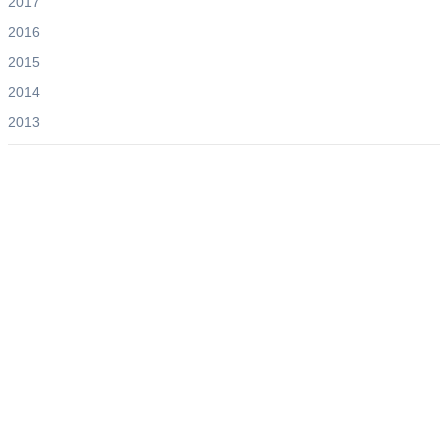
2017
2016
2015
2014
2013
Andreas Noßmann - Zeichnungen
Seiteninformationen
Impressum
Datenschutzerklärung
© Copyright
Kontakt
© 2026 Andreas Noßmann - Zeichnungen