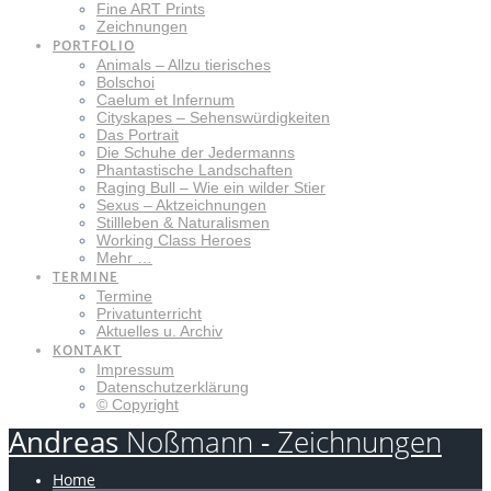
Fine ART Prints
Zeichnungen
PORTFOLIO
Animals – Allzu tierisches
Bolschoi
Caelum et Infernum
Cityskapes – Sehenswürdigkeiten
Das Portrait
Die Schuhe der Jedermanns
Phantastische Landschaften
Raging Bull – Wie ein wilder Stier
Sexus – Aktzeichnungen
Stillleben & Naturalismen
Working Class Heroes
Mehr …
TERMINE
Termine
Privatunterricht
Aktuelles u. Archiv
KONTAKT
Impressum
Datenschutzerklärung
© Copyright
Andreas
Noßmann
-
Zeichnungen
Home