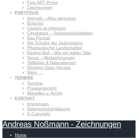
Fine ART Prints
Zeichnungen
PORTFOLIO
Animals – Allzu tierisches
Bolschoi
Caelum et Infernum
Cityskapes – Sehenswürdigkeiten
Das Portrait
Die Schuhe der Jedermanns
Phantastische Landschaften
Raging Bull – Wie ein wilder Stier
Sexus – Aktzeichnungen
Stillleben & Naturalismen
Working Class Heroes
Mehr …
TERMINE
Termine
Privatunterricht
Aktuelles u. Archiv
KONTAKT
Impressum
Datenschutzerklärung
© Copyright
Andreas
Noßmann
-
Zeichnungen
Home