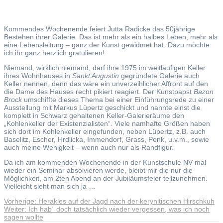
Kommendes Wochenende feiert Jutta Radicke das 50jährige
Bestehen ihrer Galerie. Das ist mehr als ein halbes Leben, mehr als
eine Lebensleitung – ganz der Kunst gewidmet hat. Dazu möchte
ich ihr ganz herzlich gratulieren!
Niemand, wirklich niemand, darf ihre 1975 im weitläufigen Keller
ihres Wohnhauses in
Sankt Augustin
gegründete Galerie auch
Keller nennen, denn das wäre ein unverzeihlicher Affront auf den
die Dame des Hauses recht pikiert reagiert. Der Kunstpapst
Bazon
Brock
umschiffte dieses Thema bei einer Einführungsrede zu einer
Ausstellung mit Markus Lüpertz geschickt und nannte einst die
komplett in Schwarz gehaltenen Keller-Galerieräume den
„Kohlenkeller der Existenzialisten“. Viele namhafte Größen haben
sich dort im Kohlenkeller eingefunden, neben Lüpertz, z.B. auch
Baselitz, Escher, Hrdlicka, Immendorf, Grass, Penk, u.v.m., sowie
auch meine Wenigkeit – wenn auch nur als Randfigur.
Da ich am kommenden Wochenende in der Kunstschule NV mal
wieder ein Seminar absolvieren werde, bleibt mir die nur die
Möglichkeit, am 2ten Abend an der Jubiläumsfeier teilzunehmen.
Vielleicht sieht man sich ja …
Vorheriger
Vorherige:
Herakles auf der Jagd nach der kerynitischen Hirschkuh
Beitragsnavigation
Nächster
Beitrag:
Weiter:
Ich hab´ doch tatsächlich wieder vergessen, was ich noch
Beitrag:
sagen wollte