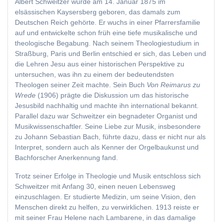
Albert Schweitzer wurde am 14. Januar 1875 im
elsässischen Kaysersberg geboren, das damals zum
Deutschen Reich gehörte. Er wuchs in einer Pfarrersfamilie
auf und entwickelte schon früh eine tiefe musikalische und
theologische Begabung. Nach seinem Theologiestudium in
Straßburg, Paris und Berlin entschied er sich, das Leben und
die Lehren Jesu aus einer historischen Perspektive zu
untersuchen, was ihn zu einem der bedeutendsten
Theologen seiner Zeit machte. Sein Buch
Von Reimarus zu
Wrede
(1906) prägte die Diskussion um das historische
Jesusbild nachhaltig und machte ihn international bekannt.
Parallel dazu war Schweitzer ein begnadeter Organist und
Musikwissenschaftler. Seine Liebe zur Musik, insbesondere
zu Johann Sebastian Bach, führte dazu, dass er nicht nur als
Interpret, sondern auch als Kenner der Orgelbaukunst und
Bachforscher Anerkennung fand.
Trotz seiner Erfolge in Theologie und Musik entschloss sich
Schweitzer mit Anfang 30, einen neuen Lebensweg
einzuschlagen. Er studierte Medizin, um seine Vision, den
Menschen direkt zu helfen, zu verwirklichen. 1913 reiste er
mit seiner Frau Helene nach Lambarene, in das damalige