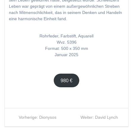
sein Leben gewidmet hatte, beigesetzt wurde. Schweitzers
Leben war geprägt von einem außergewöhnlichen Streben
nach Mitmenschlichkeit, das in seinem Denken und Handeln
eine harmonische Einheit fand.
Rohrfeder, Farbstift, Aquarell
Wvz. 5396
Format: 500 x 350 mm
Januar 2025
980 €
Beitragsnavigation
Vorheriger
Nächster
Vorherige:
Dionysos
Weiter:
David Lynch
Beitrag:
Beitrag: