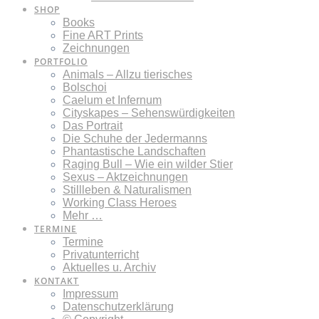
SHOP
Books
Fine ART Prints
Zeichnungen
PORTFOLIO
Animals – Allzu tierisches
Bolschoi
Caelum et Infernum
Cityskapes – Sehenswürdigkeiten
Das Portrait
Die Schuhe der Jedermanns
Phantastische Landschaften
Raging Bull – Wie ein wilder Stier
Sexus – Aktzeichnungen
Stillleben & Naturalismen
Working Class Heroes
Mehr …
TERMINE
Termine
Privatunterricht
Aktuelles u. Archiv
KONTAKT
Impressum
Datenschutzerklärung