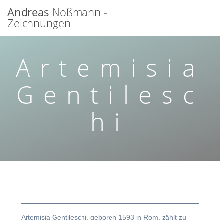
Zum
Andreas
Noßmann
-
Inhalt
Zeichnungen
springen
Artemisia
Gentilesc
hi
Artemisia Gentileschi, geboren 1593 in Rom, zählt zu