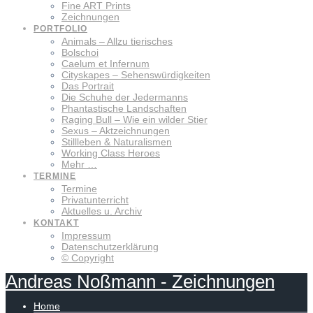
Fine ART Prints
Zeichnungen
PORTFOLIO
Animals – Allzu tierisches
Bolschoi
Caelum et Infernum
Cityskapes – Sehenswürdigkeiten
Das Portrait
Die Schuhe der Jedermanns
Phantastische Landschaften
Raging Bull – Wie ein wilder Stier
Sexus – Aktzeichnungen
Stillleben & Naturalismen
Working Class Heroes
Mehr …
TERMINE
Termine
Privatunterricht
Aktuelles u. Archiv
KONTAKT
Impressum
Datenschutzerklärung
© Copyright
Andreas
Noßmann
-
Zeichnungen
Home