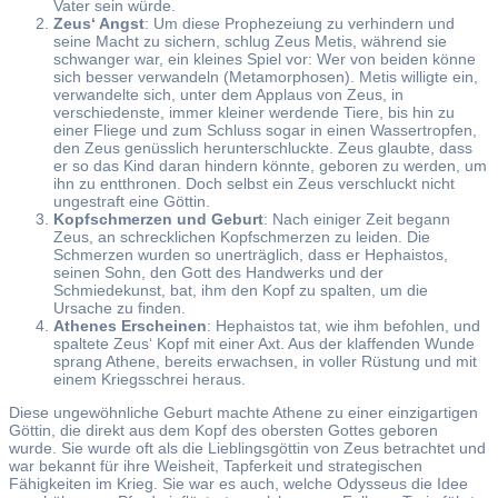
Vater sein würde.
Zeus‘ Angst
: Um diese Prophezeiung zu verhindern und
seine Macht zu sichern, schlug Zeus Metis, während sie
schwanger war, ein kleines Spiel vor: Wer von beiden könne
sich besser verwandeln (Metamorphosen). Metis willigte ein,
verwandelte sich, unter dem Applaus von Zeus, in
verschiedenste, immer kleiner werdende Tiere, bis hin zu
einer Fliege und zum Schluss sogar in einen Wassertropfen,
den Zeus genüsslich herunterschluckte. Zeus glaubte, dass
er so das Kind daran hindern könnte, geboren zu werden, um
ihn zu entthronen. Doch selbst ein Zeus verschluckt nicht
ungestraft eine Göttin.
Kopfschmerzen und Geburt
: Nach einiger Zeit begann
Zeus, an schrecklichen Kopfschmerzen zu leiden. Die
Schmerzen wurden so unerträglich, dass er Hephaistos,
seinen Sohn, den Gott des Handwerks und der
Schmiedekunst, bat, ihm den Kopf zu spalten, um die
Ursache zu finden.
Athenes Erscheinen
: Hephaistos tat, wie ihm befohlen, und
spaltete Zeus‘ Kopf mit einer Axt. Aus der klaffenden Wunde
sprang Athene, bereits erwachsen, in voller Rüstung und mit
einem Kriegsschrei heraus.
Diese ungewöhnliche Geburt machte Athene zu einer einzigartigen
Göttin, die direkt aus dem Kopf des obersten Gottes geboren
wurde. Sie wurde oft als die Lieblingsgöttin von Zeus betrachtet und
war bekannt für ihre Weisheit, Tapferkeit und strategischen
Fähigkeiten im Krieg. Sie war es auch, welche Odysseus die Idee