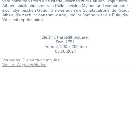
vom hölzernen Pferd einflüsterte, welches zum Fall von Troja führte.
Athene spielte eine zentrale Rolle in vielen Mythen und war eine der
zwölf olympischen Götter. Sie war auch die Schutzpatronin der Stadt
Athen, die nach ihr benannt wurde, und ihr Symbol war die Eule, die
Weisheit repräsentiert.
Bleistift, Farbstift, Aquarell
Dvz. 1751
Format: 200 x 200 mm
03.06.2024
Vorheriger
Vorherige:
Die Versuchung Jesu
Beitragsnavigation
Nächster
Beitrag:
Weiter:
Weg des Hades
Beitrag:
Andreas Noßmann - Zeichnungen
Seiteninformationen
Impressum
Datenschutzerklärung
© Copyright
Kontakt
© 2026 Andreas Noßmann - Zeichnungen