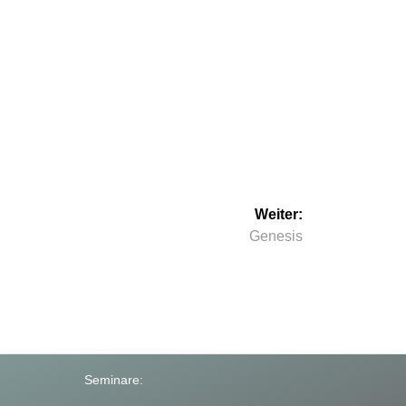
Weiter:
Nächster
Genesis
Beitrag:
Seminare: