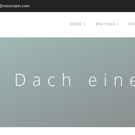
@nossmann.com
HOME
MIA CASA
SH
 Dach ein