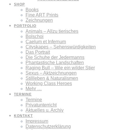
SHOP
Books
Fine ART Prints
Zeichnungen
PORTFOLIO
Animals – Allzu tierisches
Bolschoi
Caelum et Infernum
Cityskapes – Sehenswürdigkeiten
Das Portrait
Die Schuhe der Jedermanns
Phantastische Landschaften
Raging Bull – Wie ein wilder Stier
Sexus – Aktzeichnungen
Stillleben & Naturalismen
Working Class Heroes
Mehr …
TERMINE
Termine
Privatunterricht
Aktuelles u. Archiv
KONTAKT
Impressum
Datenschutzerklärung