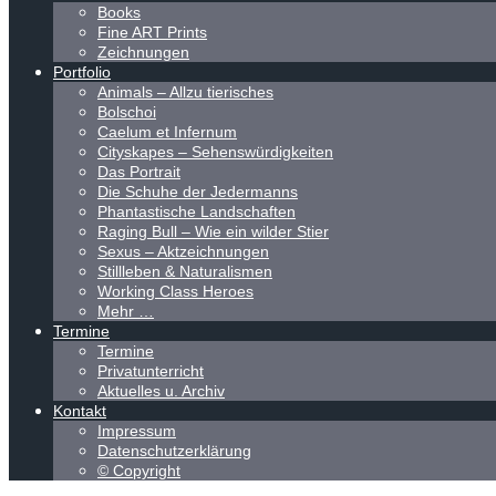
Books
Fine ART Prints
Zeichnungen
Portfolio
Animals – Allzu tierisches
Bolschoi
Caelum et Infernum
Cityskapes – Sehenswürdigkeiten
Das Portrait
Die Schuhe der Jedermanns
Phantastische Landschaften
Raging Bull – Wie ein wilder Stier
Sexus – Aktzeichnungen
Stillleben & Naturalismen
Working Class Heroes
Mehr …
Termine
Termine
Privatunterricht
Aktuelles u. Archiv
Kontakt
Impressum
Datenschutzerklärung
© Copyright