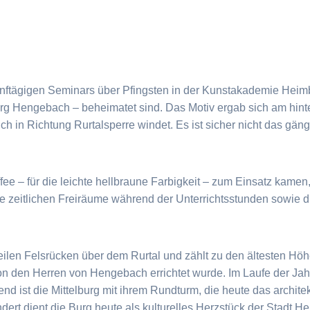
ftägigen Seminars über Pfingsten in der Kunstakademie Heimb
g Hengebach – beheimatet sind. Das Motiv ergab sich am hinter
 sich in Richtung Rurtalsperre windet. Es ist sicher nicht das gän
fee – für die leichte hellbraune Farbigkeit – zum Einsatz kamen,
die zeitlichen Freiräume während der Unterrichtsstunden sowie
ilen Felsrücken über dem Rurtal und zählt zu den ältesten Höh
 von den Herren von Hengebach errichtet wurde. Im Laufe der Ja
nd ist die Mittelburg mit ihrem Rundturm, die heute das archit
ert dient die Burg heute als kulturelles Herzstück der Stadt H