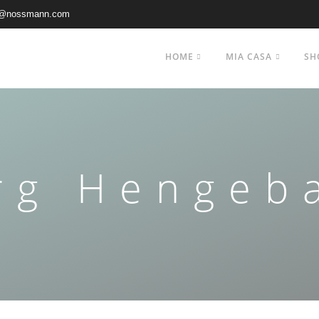
@nossmann.com
HOME
MIA CASA
SH
rg Hengeb