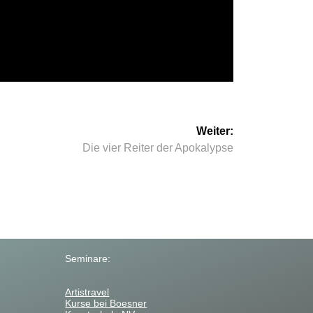
Weiter:
Nächster
Die vier Reiter der Apokalypse
Beitrag:
Seminare:
Artistravel
Kurse bei Boesner