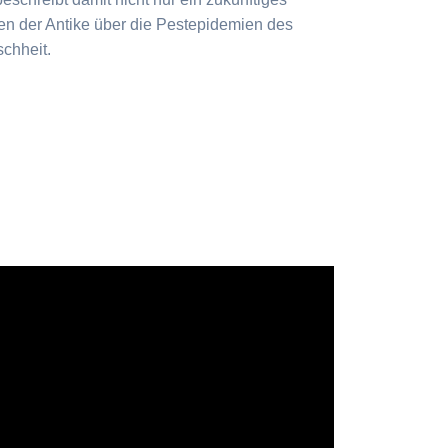
en der Antike über die Pestepidemien des
schheit.