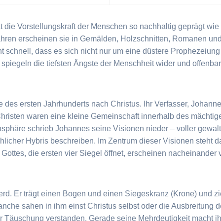
t die Vorstellungskraft der Menschen so nachhaltig geprägt wie 
ahren erscheinen sie in Gemälden, Holzschnitten, Romanen un
t schnell, dass es sich nicht nur um eine düstere Prophezeiung 
piegeln die tiefsten Ängste der Menschheit wider und offenbare
s ersten Jahrhunderts nach Christus. Ihr Verfasser, Johannes 
Christen waren eine kleine Gemeinschaft innerhalb des mächt
osphäre schrieb Johannes seine Visionen nieder – voller gewalt
licher Hybris beschreiben. Im Zentrum dieser Visionen steht d
 Gottes, die ersten vier Siegel öffnet, erscheinen nacheinander 
ferd. Er trägt einen Bogen und einen Siegeskranz (Krone) und z
nche sahen in ihm einst Christus selbst oder die Ausbreitung d
 Täuschung verstanden. Gerade seine Mehrdeutigkeit macht ihn 