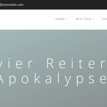
@nossmann.com
HOME
MIA CASA
SH
vier Reite
Apokalyps