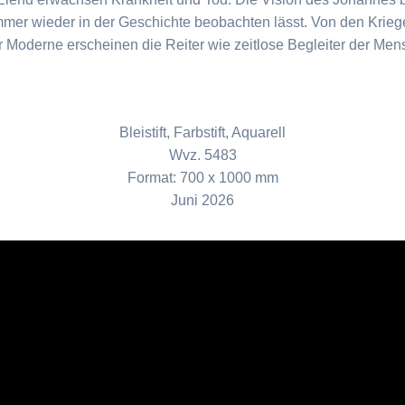
mmer wieder in der Geschichte beobachten lässt. Von den Krieg
er Moderne erscheinen die Reiter wie zeitlose Begleiter der Men
Bleistift, Farbstift, Aquarell
Wvz. 5483
Format: 700 x 1000 mm
Juni 2026