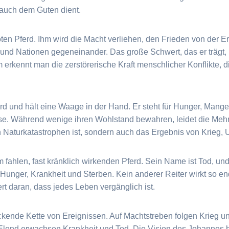
 auch dem Guten dient.
rroten Pferd. Ihm wird die Macht verliehen, den Frieden von der
nd Nationen gegeneinander. Das große Schwert, das er trägt, ist
m erkennt man die zerstörerische Kraft menschlicher Konflikte, 
ferd und hält eine Waage in der Hand. Er steht für Hunger, Mange
ise. Während wenige ihren Wohlstand bewahren, leidet die Mehr
n Naturkatastrophen ist, sondern auch das Ergebnis von Krieg, 
 fahlen, fast kränklich wirkenden Pferd. Sein Name ist Tod, und 
 Hunger, Krankheit und Sterben. Kein anderer Reiter wirkt so end
rt daran, dass jedes Leben vergänglich ist.
ckende Kette von Ereignissen. Auf Machtstreben folgen Krieg 
lend erwachsen Krankheit und Tod. Die Vision des Johannes bes