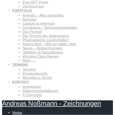
Fine ART Prints
Zeichnungen
PORTFOLIO
Animals – Allzu tierisches
Bolschoi
Caelum et Infernum
Cityskapes – Sehenswürdigkeiten
Das Portrait
Die Schuhe der Jedermanns
Phantastische Landschaften
Raging Bull – Wie ein wilder Stier
Sexus – Aktzeichnungen
Stillleben & Naturalismen
Working Class Heroes
Mehr …
TERMINE
Termine
Privatunterricht
Aktuelles u. Archiv
KONTAKT
Impressum
Datenschutzerklärung
© Copyright
Andreas
Noßmann
-
Zeichnungen
Home