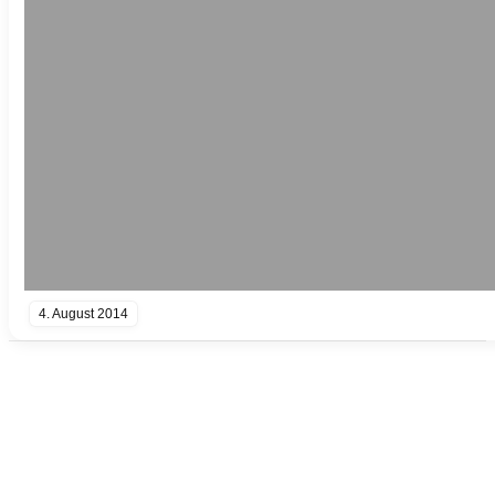
4. August 2014
Andreas Noßmann - Zeichnungen
Seiteninformationen
Impressum
Datenschutzerklärung