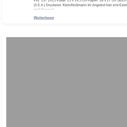
Pvz. 137 2015 Platte: 25 x 14,5 cm Papier: 39 x 27 cm Strich
(5 E.A.) Druckerei: Klein/Noßmann Im Angebot hier erst Exempla
zzgl Versand
Weiterlesen