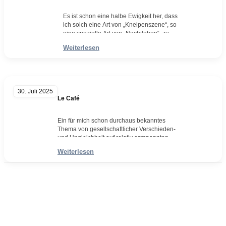
Es ist schon eine halbe Ewigkeit her, dass
ich solch eine Art von „Kneipenszene“, so
eine spezielle Art von „Nachtleben“, zu
Papier brachte. Zu finden sind diese
Weiterlesen
„älteren“ Blätter vor allem in den Reihen an
Zeichnungen wie z.B. „InSocity“ und
„Misfits“. Im Vergleich zu den früheren
Blättern besteht der heutige Mehraufwand
nicht unbedingt in der…
30. Juli 2025
Weiterlesen
Le Café
Ein für mich schon durchaus bekanntes
Thema von gesellschaftlicher Verschieden-
und Ungleichheit auf relativ entspannten
Niveau. Denn ähnliches, eine ähnliche
Weiterlesen
Szenerie, findet sich bereits in der
Zeichnung „Shopping End“ von 2013
wieder. Und wie immer kann man dann
Andreas Noßmann - Zeichnungen
vortrefflich darüber streiten, welche Arbeit
am Ende das Thema dann doch ein wenig
besser trifft. In diesem…
Seiteninformationen
Weiterlesen
Impressum
Datenschutzerklärung