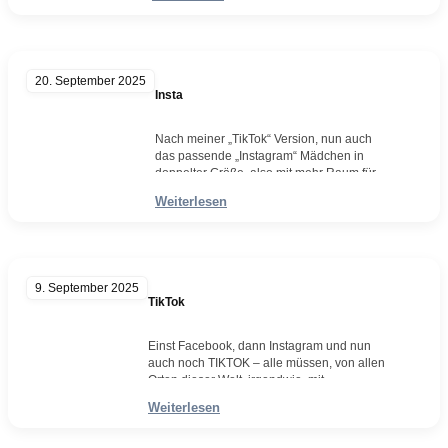
Nachtschwärmer. Denn es ist kaum
anzunehmen, dass es sich hier um einen
kleinen Drink an der Bar auf einer
Konfirmationsfeier handelt. Die Entstehung
dieses kleinen Blattes, habe ich einmal
20. September 2025
mehr in mehreren Schritten festgehalten.…
Insta
Weiterlesen
Nach meiner „TikTok“ Version, nun auch
das passende „Instagram“ Mädchen in
doppelter Größe, also mit mehr Raum für
Details innerhalb der Zeichnung. In Zeiten
Weiterlesen
der sprachlichen Verkürzungen sagt man ja
auch nur noch: Ich werde das auch auf
„INSTA“ hochladen. Insta = Instagram.
Große Grüße! Bleistift, Farbstift,
AquarellWvz. 5448Format: 350 x 250
9. September 2025
mmSeptember 2025
TikTok
Einst Facebook, dann Instagram und nun
auch noch TIKTOK – alle müssen, von allen
Orten dieser Welt, irgendwie, mit
irgendwas, dabei sein. Und man ist schon
Weiterlesen
oftmals etwas verwundert darüber, was da
alles so – allen Ernstes – für wirklich jeden
auf diesem Planeten sichtbar – so gepostet