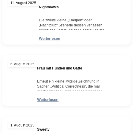
11. August 2025
5443Format: 250 x 175…
Nighthawks
Weiterlesen
Die zweite kleine „Kneipen“ oder
„Nachtclub“ Szenerie dessen verlassen,
nächtliche Stimmung der Nachteulen mit
viel Aufwand betrieben wurde. Auch hier ist
Weiterlesen
das reine Schwarzweiß des Bleistiftes die
wichtige Grundlage für bedachtes
Kolorieren mit Aquarell und Farbstiften.
Bleistift, Farbstift, AquarellWvz.
5441Format: 175 x 250 mmAugust 2025
6. August 2025
Frau mit Hunden und Gatte
Erneut ein kleine, witzige Zeichnung in
Sachen „Political Correctness“, die mal
wieder nicht so Ernst, oder so bitter böse
gemeint ist, wie es hier erscheint. Und
Weiterlesen
wenn dann doch, dann ist es halt so … Am
Ende aber: So gesehen, so gezeichnet. Ich
habe hier einmal bewusst auf einen
Hintergrund verzichtet, denn das
Grundkonstrukt des…
1. August 2025
Weiterlesen
Sweety