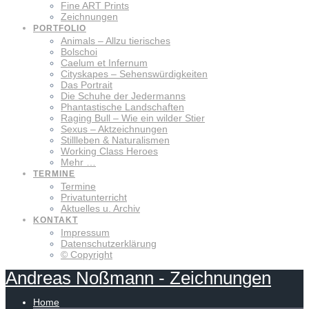
Fine ART Prints
Zeichnungen
PORTFOLIO
Animals – Allzu tierisches
Bolschoi
Caelum et Infernum
Cityskapes – Sehenswürdigkeiten
Das Portrait
Die Schuhe der Jedermanns
Phantastische Landschaften
Raging Bull – Wie ein wilder Stier
Sexus – Aktzeichnungen
Stillleben & Naturalismen
Working Class Heroes
Mehr …
TERMINE
Termine
Privatunterricht
Aktuelles u. Archiv
KONTAKT
Impressum
Datenschutzerklärung
© Copyright
Andreas
Noßmann
-
Zeichnungen
Home