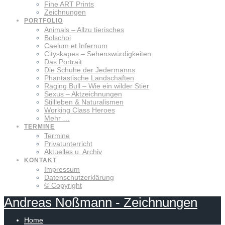
Fine ART Prints
Zeichnungen
PORTFOLIO
Animals – Allzu tierisches
Bolschoi
Caelum et Infernum
Cityskapes – Sehenswürdigkeiten
Das Portrait
Die Schuhe der Jedermanns
Phantastische Landschaften
Raging Bull – Wie ein wilder Stier
Sexus – Aktzeichnungen
Stillleben & Naturalismen
Working Class Heroes
Mehr …
TERMINE
Termine
Privatunterricht
Aktuelles u. Archiv
KONTAKT
Impressum
Datenschutzerklärung
© Copyright
Andreas
Noßmann
-
Zeichnungen
Home