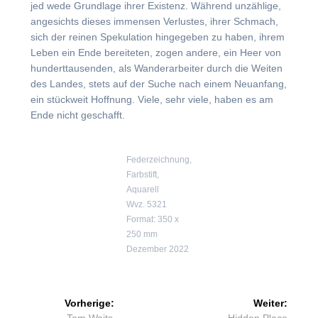
jed wede Grundlage ihrer Existenz. Während unzählige,
angesichts dieses immensen Verlustes, ihrer Schmach,
sich der reinen Spekulation hingegeben zu haben, ihrem
Leben ein Ende bereiteten, zogen andere, ein Heer von
hunderttausenden, als Wanderarbeiter durch die Weiten
des Landes, stets auf der Suche nach einem Neuanfang,
ein stückweit Hoffnung. Viele, sehr viele, haben es am
Ende nicht geschafft.
Federzeichnung,
Farbstift,
Aquarell
Wvz. 5321
Format: 350 x
250 mm
Dezember 2022
Beitragsnavigation
Vorherige:
Weiter:
Vorheriger
Nächster