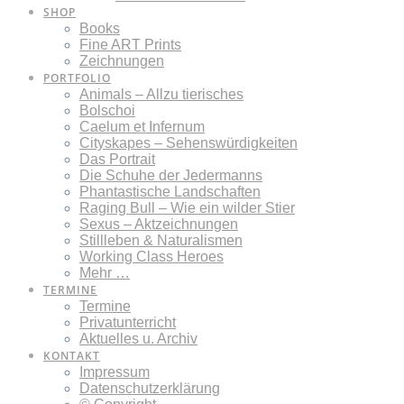
SHOP
Books
Fine ART Prints
Zeichnungen
PORTFOLIO
Animals – Allzu tierisches
Bolschoi
Caelum et Infernum
Cityskapes – Sehenswürdigkeiten
Das Portrait
Die Schuhe der Jedermanns
Phantastische Landschaften
Raging Bull – Wie ein wilder Stier
Sexus – Aktzeichnungen
Stillleben & Naturalismen
Working Class Heroes
Mehr …
TERMINE
Termine
Privatunterricht
Aktuelles u. Archiv
KONTAKT
Impressum
Datenschutzerklärung