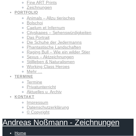
Fine ART Prints
Zeichnungen
PORTFOLIO
Animals – Allzu tierisches
Bolschoi
Caelum et Infernum
Cityskapes – Sehenswürdigkeiten
Das Portrait
Die Schuhe der Jedermanns
Phantastische Landschaften
Raging Bull – Wie ein wilder Stier
Sexus – Aktzeichnungen
Stillleben & Naturalismen
Working Class Heroes
Mehr …
TERMINE
Termine
Privatunterricht
Aktuelles u. Archiv
KONTAKT
Impressum
Datenschutzerklärung
© Copyright
Andreas
Noßmann
-
Zeichnungen
Home