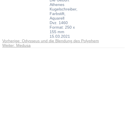
Athenes
Kugelschreiber,
Farbstift,
Aquarell
Dvz. 1460
Format: 250 x
155 mm
15.03.2021
Vorheriger
Vorherige:
Odysseus und die Blendung des Polyphem
Beitragsnavigation
Nächster
Beitrag:
Weiter:
Medusa
Beitrag:
Andreas Noßmann - Zeichnungen
Seiteninformationen
Impressum
Datenschutzerklärung
© Copyright
Kontakt
© 2026 Andreas Noßmann - Zeichnungen