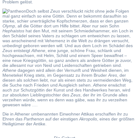
Problem gelöst.
Doch selbst
Zeus
verschluckt nicht ohne jede Folgen
mal ganz einfach so eine Göttin. Denn er bekommt daraufhin so
starke, schier unerträgliche Kopfschmerzen, dass er den ganzen
Olymp
, all die Götter dort um Hilfe bittet. Aber nur sein Sohn
Hephaistos
hat den Mut, mit seinem Schmiedehammer, ein Loch in
den Schädel seines Vaters zu schlagen um entweichen zu lassen,
was anscheinend mit Vehemenz in die Welt zu drängen versucht,
unbedingt geboren werden will. Und aus dem Loch im Schädel des
Zeus
entsteigt
Athene
, eine junge, schöne Frau, schlank und
hochgewachsen, mit Helm, Schild und einem Speer bewaffnet –
eine neue Kriegsgöttin, so ganz anders als andere Götter je zuvor,
die allesamt nur von Neid und Leidenschaften getrieben sind.
Athene
dagegen wird allein der Vernunft und Weisheit dienen, im
Menetekel Krieg stets, im Gegensatz zu ihrem Bruder
Ares
, der
diesen als solchen liebt, nur als einen stets zu vermeidenden Weg,
die Suche nach Frieden und Ausgleich sehen.
Athene
erwächst
auch zur Schutzgöttin der Kunst und des Handwerkes heran, wird
zur absoluten Lieblingstochter des
Zeus
, der ihr im Grunde alles
verzeihen würde, wenn es denn was gäbe, was ihr zu verzeihen
gewesen wäre ….
Die in Athener umbenannten Einwohner Attikas erschaffen ihr zu
Ehren das
Parthenon
auf der einstigen
Akropolis
, eines der größten
Heiligtümer der Antike.
Die Geburt