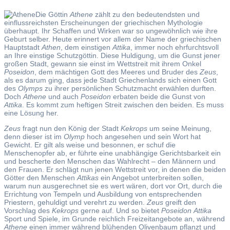
Die Göttin
Athene
zählt zu den bedeutendsten und
einflussreichsten Erscheinungen der griechischen Mythologie
überhaupt. Ihr Schaffen und Wirken war so ungewöhnlich wie ihre
Geburt selber. Heute erinnert vor allem der Name der griechischen
Hauptstadt
Athen
, dem einstigen
Attika
, immer noch ehrfurchtsvoll
an Ihre einstige Schutzgöttin. Diese Huldigung, um die Gunst jener
großen Stadt, gewann sie einst im Wettstreit mit ihrem Onkel
Poseidon
, dem mächtigen Gott des Meeres und Bruder des
Zeus
,
als es darum ging, dass jede Stadt Griechenlands sich einen Gott
des
Olymps
zu ihrer persönlichen Schutzmacht erwählen durften.
Doch
Athene
und auch
Poseidon
erbaten beide die Gunst von
Attika
. Es kommt zum heftigen Streit zwischen den beiden. Es muss
eine Lösung her.
Zeus
fragt nun den König der Stadt
Kekrops
um seine Meinung,
denn dieser ist im
Olymp
hoch angesehen und sein Wort hat
Gewicht. Er gilt als weise und besonnen, er schuf die
Menschenopfer ab, er führte eine unabhängige Gerichtsbarkeit ein
und bescherte den Menschen das Wahlrecht – den Männern und
den Frauen. Er schlägt nun jenen Wettstreit vor, in denen die beiden
Götter den Menschen
Attikas
ein Angebot unterbreiten sollen,
warum nun ausgerechnet sie es wert wären, dort vor Ort, durch die
Errichtung von Tempeln und Ausbildung von entsprechenden
Priestern, gehuldigt und verehrt zu werden.
Zeus
greift den
Vorschlag des
Kekrops
gerne auf. Und so bietet
Poseidon
Attika
Sport und Spiele, im Grunde reichlich Freizeitangebote an, während
Athene
einen immer während blühenden Olivenbaum pflanzt und