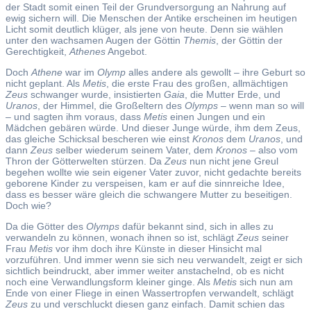
der Stadt somit einen Teil der Grundversorgung an Nahrung auf
ewig sichern will. Die Menschen der Antike erscheinen im heutigen
Licht somit deutlich klüger, als jene von heute. Denn sie wählen
unter den wachsamen Augen der Göttin
Themis
, der Göttin der
Gerechtigkeit,
Athenes
Angebot.
Doch
Athene
war im
Olymp
alles andere als gewollt – ihre Geburt so
nicht geplant. Als
Metis
, die erste Frau des großen, allmächtigen
Zeus
schwanger wurde, insistierten
Gaia
, die Mutter Erde, und
Uranos
, der Himmel, die Großeltern des
Olymps
– wenn man so will
– und sagten ihm voraus, dass
Metis
einen Jungen und ein
Mädchen gebären würde. Und dieser Junge würde, ihm dem Zeus,
das gleiche Schicksal bescheren wie einst
Kronos
dem
Uranos
, und
dann
Zeus
selber wiederum seinem Vater, dem
Kronos
– also vom
Thron der Götterwelten stürzen. Da
Zeus
nun nicht jene Greul
begehen wollte wie sein eigener Vater zuvor, nicht gedachte bereits
geborene Kinder zu verspeisen, kam er auf die sinnreiche Idee,
dass es besser wäre gleich die schwangere Mutter zu beseitigen.
Doch wie?
Da die Götter des
Olymps
dafür bekannt sind, sich in alles zu
verwandeln zu können, wonach ihnen so ist, schlägt
Zeus
seiner
Frau
Metis
vor ihm doch ihre Künste in dieser Hinsicht mal
vorzuführen. Und immer wenn sie sich neu verwandelt, zeigt er sich
sichtlich beindruckt, aber immer weiter anstachelnd, ob es nicht
noch eine Verwandlungsform kleiner ginge. Als
Metis
sich nun am
Ende von einer Fliege in einen Wassertropfen verwandelt, schlägt
Zeus
zu und verschluckt diesen ganz einfach. Damit schien das