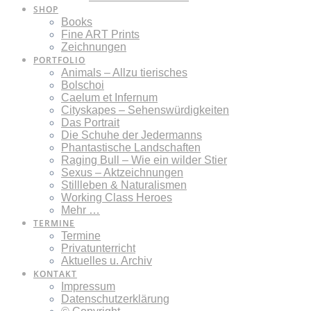
SHOP
Books
Fine ART Prints
Zeichnungen
PORTFOLIO
Animals – Allzu tierisches
Bolschoi
Caelum et Infernum
Cityskapes – Sehenswürdigkeiten
Das Portrait
Die Schuhe der Jedermanns
Phantastische Landschaften
Raging Bull – Wie ein wilder Stier
Sexus – Aktzeichnungen
Stillleben & Naturalismen
Working Class Heroes
Mehr …
TERMINE
Termine
Privatunterricht
Aktuelles u. Archiv
KONTAKT
Impressum
Datenschutzerklärung