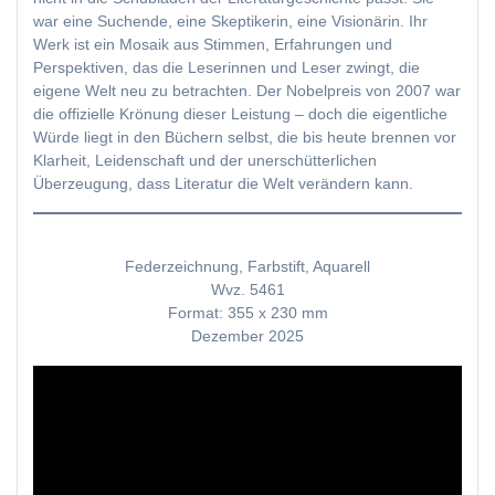
war eine Suchende, eine Skeptikerin, eine Visionärin. Ihr
Werk ist ein Mosaik aus Stimmen, Erfahrungen und
Perspektiven, das die Leserinnen und Leser zwingt, die
eigene Welt neu zu betrachten. Der Nobelpreis von 2007 war
die offizielle Krönung dieser Leistung – doch die eigentliche
Würde liegt in den Büchern selbst, die bis heute brennen vor
Klarheit, Leidenschaft und der unerschütterlichen
Überzeugung, dass Literatur die Welt verändern kann.
Federzeichnung, Farbstift, Aquarell
Wvz. 5461
Format: 355 x 230 mm
Dezember 2025