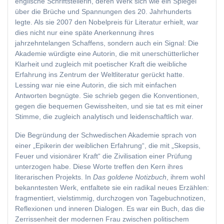
englische Schriftstellerin, deren Werk sich wie ein Spiegel
über die Brüche und Spannungen des 20. Jahrhunderts
legte. Als sie 2007 den Nobelpreis für Literatur erhielt, war
dies nicht nur eine späte Anerkennung ihres
jahrzehntelangen Schaffens, sondern auch ein Signal: Die
Akademie würdigte eine Autorin, die mit unerschütterlicher
Klarheit und zugleich mit poetischer Kraft die weibliche
Erfahrung ins Zentrum der Weltliteratur gerückt hatte.
Lessing war nie eine Autorin, die sich mit einfachen
Antworten begnügte. Sie schrieb gegen die Konventionen,
gegen die bequemen Gewissheiten, und sie tat es mit einer
Stimme, die zugleich analytisch und leidenschaftlich war.
Die Begründung der Schwedischen Akademie sprach von
einer „Epikerin der weiblichen Erfahrung“, die mit „Skepsis,
Feuer und visionärer Kraft“ die Zivilisation einer Prüfung
unterzogen habe. Diese Worte treffen den Kern ihres
literarischen Projekts. In
Das goldene Notizbuch
, ihrem wohl
bekanntesten Werk, entfaltete sie ein radikal neues Erzählen:
fragmentiert, vielstimmig, durchzogen von Tagebuchnotizen,
Reflexionen und inneren Dialogen. Es war ein Buch, das die
Zerrissenheit der modernen Frau zwischen politischem