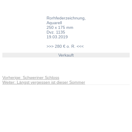
Rorhfederzeichnung,
Aquarell
250 x 175 mm
Dvz. 1135
19.03.2019
>>> 280 € o. R. <<<
Verkauft
Vorheriger
Vorherige:
Schweriner Schloss
Beitragsnavigation
Nächster
Beitrag:
Weiter:
Längst vergessen ist dieser Sommer
Beitrag:
Andreas Noßmann - Zeichnungen
Seiteninformationen
Impressum
Datenschutzerklärung
© Copyright
Kontakt