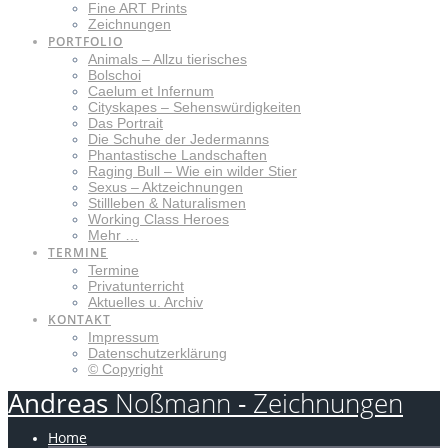
Fine ART Prints
Zeichnungen
PORTFOLIO
Animals – Allzu tierisches
Bolschoi
Caelum et Infernum
Cityskapes – Sehenswürdigkeiten
Das Portrait
Die Schuhe der Jedermanns
Phantastische Landschaften
Raging Bull – Wie ein wilder Stier
Sexus – Aktzeichnungen
Stillleben & Naturalismen
Working Class Heroes
Mehr …
TERMINE
Termine
Privatunterricht
Aktuelles u. Archiv
KONTAKT
Impressum
Datenschutzerklärung
© Copyright
Andreas
Noßmann
-
Zeichnungen
Home