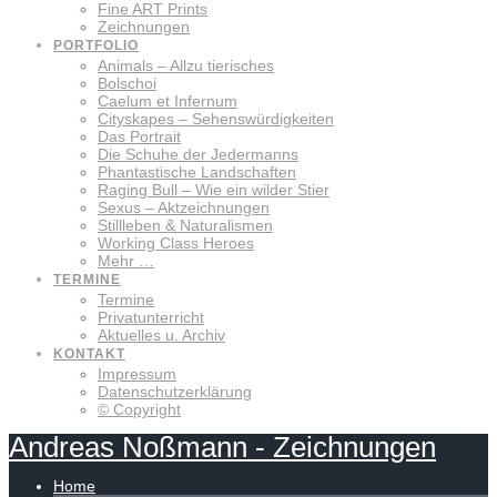
Fine ART Prints
Zeichnungen
PORTFOLIO
Animals – Allzu tierisches
Bolschoi
Caelum et Infernum
Cityskapes – Sehenswürdigkeiten
Das Portrait
Die Schuhe der Jedermanns
Phantastische Landschaften
Raging Bull – Wie ein wilder Stier
Sexus – Aktzeichnungen
Stillleben & Naturalismen
Working Class Heroes
Mehr …
TERMINE
Termine
Privatunterricht
Aktuelles u. Archiv
KONTAKT
Impressum
Datenschutzerklärung
© Copyright
Andreas
Noßmann
-
Zeichnungen
Home