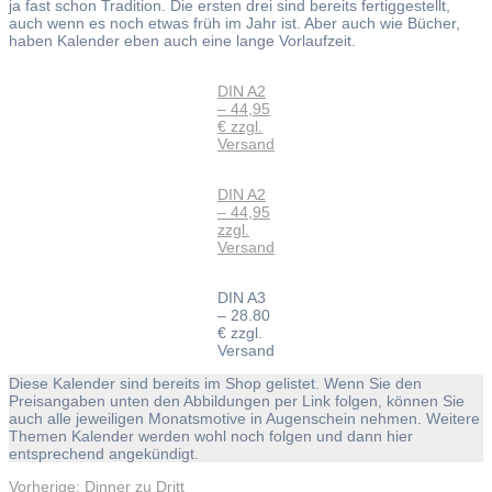
ja fast schon Tradition. Die ersten drei sind bereits fertiggestellt,
auch wenn es noch etwas früh im Jahr ist. Aber auch wie Bücher,
haben Kalender eben auch eine lange Vorlaufzeit.
DIN A2
– 44,95
€ zzgl.
Versand
DIN A2
– 44,95
zzgl.
Versand
DIN A3
– 28.80
€ zzgl.
Versand
Diese Kalender sind bereits im Shop gelistet. Wenn Sie den
Preisangaben unten den Abbildungen per Link folgen, können Sie
auch alle jeweiligen Monatsmotive in Augenschein nehmen. Weitere
Themen Kalender werden wohl noch folgen und dann hier
entsprechend angekündigt.
Vorheriger
Vorherige:
Dinner zu Dritt