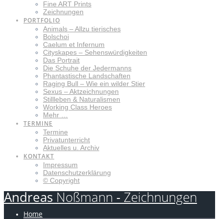
Fine ART Prints
Zeichnungen
PORTFOLIO
Animals – Allzu tierisches
Bolschoi
Caelum et Infernum
Cityskapes – Sehenswürdigkeiten
Das Portrait
Die Schuhe der Jedermanns
Phantastische Landschaften
Raging Bull – Wie ein wilder Stier
Sexus – Aktzeichnungen
Stillleben & Naturalismen
Working Class Heroes
Mehr …
TERMINE
Termine
Privatunterricht
Aktuelles u. Archiv
KONTAKT
Impressum
Datenschutzerklärung
© Copyright
Andreas
Noßmann
-
Zeichnungen
Home