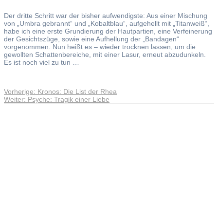
Der dritte Schritt war der bisher aufwendigste: Aus einer Mischung
von „Umbra gebrannt“ und „Kobaltblau“, aufgehellt mit „Titanweiß“,
habe ich eine erste Grundierung der Hautpartien, eine Verfeinerung
der Gesichtszüge, sowie eine Aufhellung der „Bandagen“
vorgenommen. Nun heißt es – wieder trocknen lassen, um die
gewollten Schattenbereiche, mit einer Lasur, erneut abzudunkeln.
Es ist noch viel zu tun …
Vorheriger
Vorherige:
Kronos: Die List der Rhea
Beitragsnavigation
Nächster
Beitrag:
Weiter:
Psyche: Tragik einer Liebe
Beitrag:
Andreas Noßmann - Zeichnungen
Seiteninformationen
Impressum
Datenschutzerklärung
© Copyright
Kontakt
© 2026 Andreas Noßmann - Zeichnungen