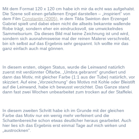
Mit dem Format 120 x 120 cm habe ich mir da echt was aufgehalst.
Die Szene soll einen gefallenen Engel darstellen – „inspiriert“ von
dem Film
Constantin (2005)
, in dem Tilda Swinton den Erzengel
Gabriel spielt und dabei eben nicht die allseits bekannte wallende
Robe trägt, sondern eher ein eindrucksvoll, sie umwickelndes
Sammelsurium. Da dieses Bild mal keine Zeichnung ist und wird,
sondern sich ausnahmsweise mal der reinen Malerei verschreibt,
bin ich selbst auf das Ergebnis sehr gespannt. Ich wollte mir das
ganz einfach auch mal gönnen.
In diesem ersten, obigen Status, wurde die Leinwand natürlich
zuerst mit verdünnter Ölfarbe, „Umbra gebrannt“ grundiert und
dann das Motiv, mit gleicher Farbe (1:1 aus der Tube) natürlich, vor
skizziert. Auf eine „Vorzeichnung“ des Motivs mit Kohle oder Bleistift
auf die Leinwand, habe ich bewusst verzichtet. Das Ganze stand
dann fast zwei Wochen unbearbeitet zum trocken auf der Staffelei.
In diesem zweiten Schritt habe ich im Grunde mit der gleichen
Farbe das Motiv nur ein wenig mehr verfeinert und die
Schattenbereiche schon etwas deutlicher heraus gearbeitet. Auch
hier lies ich das Ergebnis erst einmal Tage auf mich wirken und
„austrocknen“.