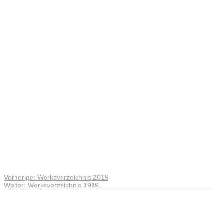
Dailys
2019
Vorheriger
Vorherige:
Werksverzeichnis 2019
Beitragsnavigation
Nächster
Beitrag:
Weiter:
Werksverzeichnis 1989
Beitrag:
Andreas Noßmann - Zeichnungen