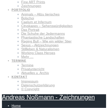
Fine ART Prints
Zeichnungen
PORTFOLIO
Animals – Allzu tierisches
Bolschoi
Caelum et Infernum
Cityskapes – Sehenswürdigkeiten
Das Portrait
Die Schuhe der Jedermanns
Phantastische Landschaften
Raging Bull – Wie ein wilder Stier
Sexus – Aktzeichnungen
Stillleben & Naturalismen
Working Class Heroes
Mehr …
TERMINE
Termine
Privatunterricht
Aktuelles u. Archiv
KONTAKT
Impressum
Datenschutzerklärung
© Copyright
Andreas
Noßmann
-
Zeichnungen
Home