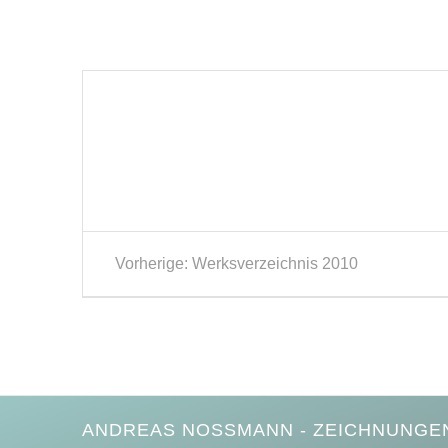
Beitragsnavigation
Vorheriger
Vorherige:
Werksverzeichnis 2010
Beitrag:
ANDREAS NOSSMANN - ZEICHNUNGEN