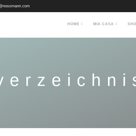
@nossmann.com
HOME
MIA CASA
SH
verzeichni