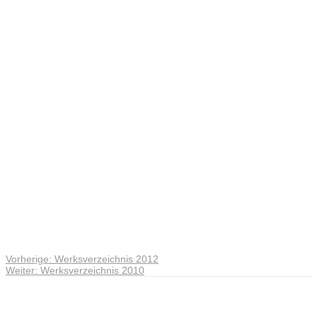
Werksverze
2011
Vorheriger
Vorherige:
Werksverzeichnis 2012
Beitragsnavigation
Nächster
Beitrag:
Weiter:
Werksverzeichnis 2010
Beitrag:
Andreas Noßmann - Zeichnungen