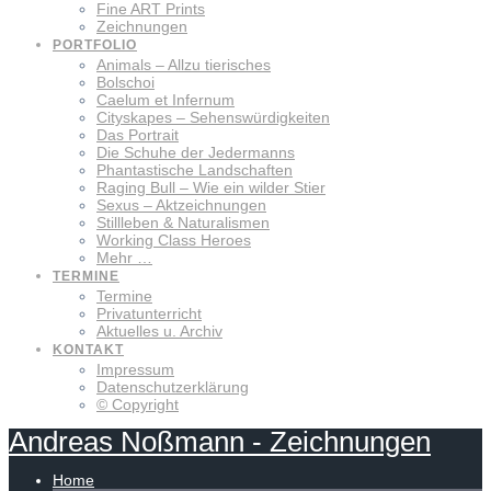
Fine ART Prints
Zeichnungen
PORTFOLIO
Animals – Allzu tierisches
Bolschoi
Caelum et Infernum
Cityskapes – Sehenswürdigkeiten
Das Portrait
Die Schuhe der Jedermanns
Phantastische Landschaften
Raging Bull – Wie ein wilder Stier
Sexus – Aktzeichnungen
Stillleben & Naturalismen
Working Class Heroes
Mehr …
TERMINE
Termine
Privatunterricht
Aktuelles u. Archiv
KONTAKT
Impressum
Datenschutzerklärung
© Copyright
Andreas
Noßmann
-
Zeichnungen
Home