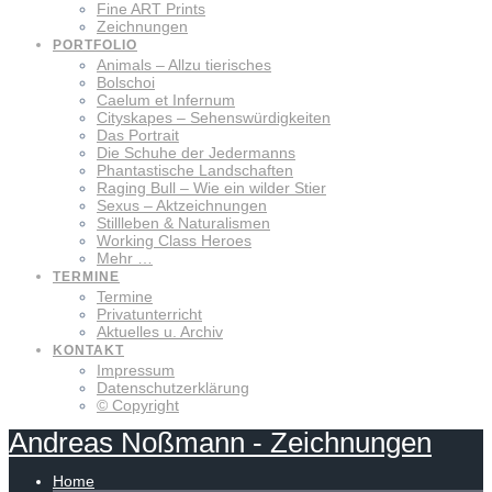
Fine ART Prints
Zeichnungen
PORTFOLIO
Animals – Allzu tierisches
Bolschoi
Caelum et Infernum
Cityskapes – Sehenswürdigkeiten
Das Portrait
Die Schuhe der Jedermanns
Phantastische Landschaften
Raging Bull – Wie ein wilder Stier
Sexus – Aktzeichnungen
Stillleben & Naturalismen
Working Class Heroes
Mehr …
TERMINE
Termine
Privatunterricht
Aktuelles u. Archiv
KONTAKT
Impressum
Datenschutzerklärung
© Copyright
Andreas
Noßmann
-
Zeichnungen
Home