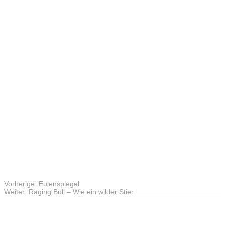
Caelum et
Infernum
Vorheriger
Vorherige:
Eulenspiegel
Beitragsnavigation
Nächster
Beitrag:
Weiter:
Raging Bull – Wie ein wilder Stier
Beitrag:
Andreas Noßmann - Zeichnungen