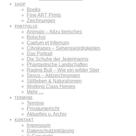
SHOP
Books
Fine ART Prints
Zeichnungen
PORTFOLIO
Animals – Allzu tierisches
Bolschoi
Caelum et Infernum
Cityskapes – Sehenswürdigkeiten
Das Portrait
Die Schuhe der Jedermanns
Phantastische Landschaften
Raging Bull – Wie ein wilder Stier
Sexus – Aktzeichnungen
Stillleben & Naturalismen
Working Class Heroes
Mehr …
TERMINE
Termine
Privatunterricht
Aktuelles u. Archiv
KONTAKT
Impressum
Datenschutzerklärung