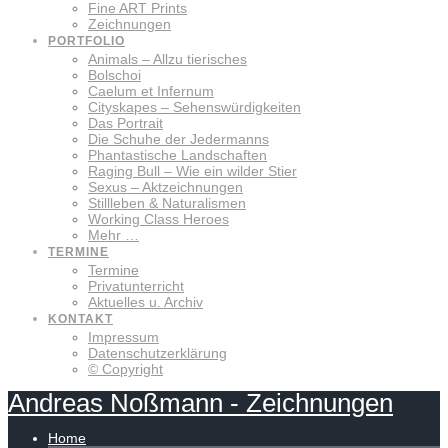
Fine ART Prints
Zeichnungen
PORTFOLIO
Animals – Allzu tierisches
Bolschoi
Caelum et Infernum
Cityskapes – Sehenswürdigkeiten
Das Portrait
Die Schuhe der Jedermanns
Phantastische Landschaften
Raging Bull – Wie ein wilder Stier
Sexus – Aktzeichnungen
Stillleben & Naturalismen
Working Class Heroes
Mehr …
TERMINE
Termine
Privatunterricht
Aktuelles u. Archiv
KONTAKT
Impressum
Datenschutzerklärung
© Copyright
Andreas
Noßmann
-
Zeichnungen
Home