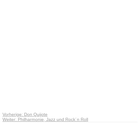
Ego-
Zentrische
Vorheriger
Vorherige:
Don Quijote
Beitragsnavigation
Nächster
Beitrag:
Weiter:
Philharmonie, Jazz und Rock´n Roll
Beitrag:
Andreas Noßmann - Zeichnungen