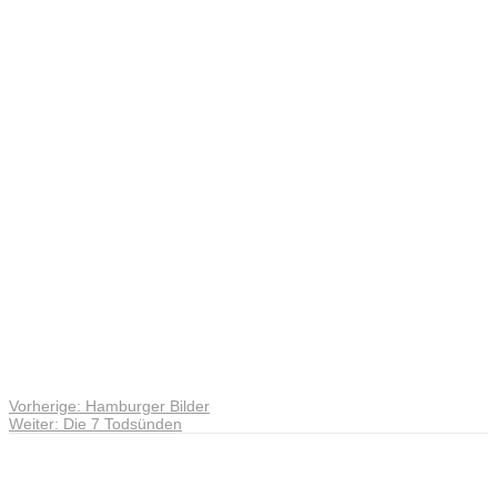
Phantastis
Landschaf
Vorheriger
Vorherige:
Hamburger Bilder
Beitragsnavigation
Nächster
Beitrag:
Weiter:
Die 7 Todsünden
Beitrag:
Andreas Noßmann - Zeichnungen