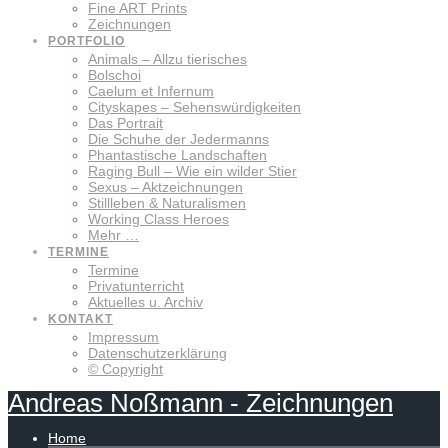
Fine ART Prints
Zeichnungen
PORTFOLIO
Animals – Allzu tierisches
Bolschoi
Caelum et Infernum
Cityskapes – Sehenswürdigkeiten
Das Portrait
Die Schuhe der Jedermanns
Phantastische Landschaften
Raging Bull – Wie ein wilder Stier
Sexus – Aktzeichnungen
Stillleben & Naturalismen
Working Class Heroes
Mehr …
TERMINE
Termine
Privatunterricht
Aktuelles u. Archiv
KONTAKT
Impressum
Datenschutzerklärung
© Copyright
Andreas
Noßmann
-
Zeichnungen
Home