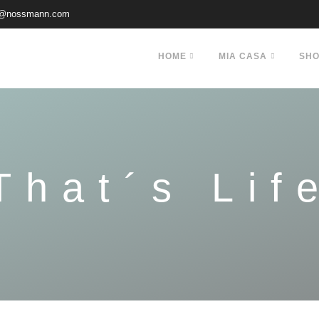
@nossmann.com
HOME
MIA CASA
SH
That´s Lif