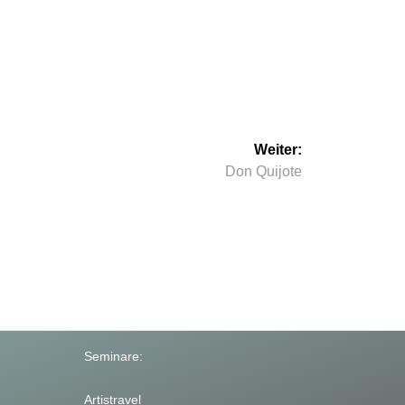
Weiter:
Nächster
Don Quijote
Beitrag:
Seminare:
Artistravel