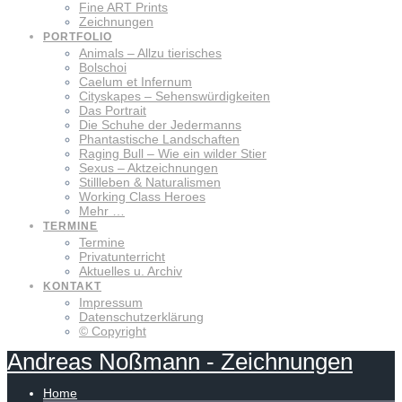
Fine ART Prints
Zeichnungen
PORTFOLIO
Animals – Allzu tierisches
Bolschoi
Caelum et Infernum
Cityskapes – Sehenswürdigkeiten
Das Portrait
Die Schuhe der Jedermanns
Phantastische Landschaften
Raging Bull – Wie ein wilder Stier
Sexus – Aktzeichnungen
Stillleben & Naturalismen
Working Class Heroes
Mehr …
TERMINE
Termine
Privatunterricht
Aktuelles u. Archiv
KONTAKT
Impressum
Datenschutzerklärung
© Copyright
Andreas
Noßmann
-
Zeichnungen
Home