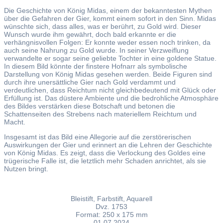
Die Geschichte von König Midas, einem der bekanntesten Mythen
über die Gefahren der Gier, kommt einem sofort in den Sinn. Midas
wünschte sich, dass alles, was er berührt, zu Gold wird. Dieser
Wunsch wurde ihm gewährt, doch bald erkannte er die
verhängnisvollen Folgen: Er konnte weder essen noch trinken, da
auch seine Nahrung zu Gold wurde. In seiner Verzweiflung
verwandelte er sogar seine geliebte Tochter in eine goldene Statue.
In diesem Bild könnte der finstere Hofnarr als symbolische
Darstellung von König Midas gesehen werden. Beide Figuren sind
durch ihre unersättliche Gier nach Gold verdammt und
verdeutlichen, dass Reichtum nicht gleichbedeutend mit Glück oder
Erfüllung ist. Das düstere Ambiente und die bedrohliche Atmosphäre
des Bildes verstärken diese Botschaft und betonen die
Schattenseiten des Strebens nach materiellem Reichtum und
Macht.
Insgesamt ist das Bild eine Allegorie auf die zerstörerischen
Auswirkungen der Gier und erinnert an die Lehren der Geschichte
von König Midas. Es zeigt, dass die Verlockung des Goldes eine
trügerische Falle ist, die letztlich mehr Schaden anrichtet, als sie
Nutzen bringt.
Bleistift, Farbstift, Aquarell
Dvz. 1753
Format: 250 x 175 mm
01.07.2024