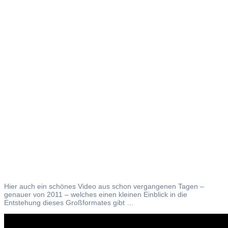
Gula –
Unmäßigke
Hier auch ein schönes Video aus schon vergangenen Tagen –
genauer von 2011 – welches einen kleinen Einblick in die
Entstehung dieses Großformates gibt …