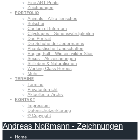
Fine ART Prints
Zeichnungen
PORTFOLIO
Animals – Allzu tierisches
Bolschoi
Caelum et Infernum
Cityskapes – Sehenswürdigkeiten
Das Portrait
Die Schuhe der Jedermanns
Phantastische Landschaften
Raging Bull – Wie ein wilder Stier
Sexus – Aktzeichnungen
Stillleben & Naturalismen
Working Class Heroes
Mehr …
TERMINE
Termine
Privatunterricht
Aktuelles u. Archiv
KONTAKT
Impressum
Datenschutzerklärung
© Copyright
Andreas
Noßmann
-
Zeichnungen
Home