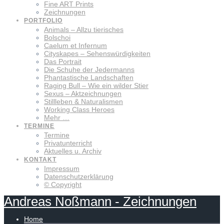
Fine ART Prints
Zeichnungen
PORTFOLIO
Animals – Allzu tierisches
Bolschoi
Caelum et Infernum
Cityskapes – Sehenswürdigkeiten
Das Portrait
Die Schuhe der Jedermanns
Phantastische Landschaften
Raging Bull – Wie ein wilder Stier
Sexus – Aktzeichnungen
Stillleben & Naturalismen
Working Class Heroes
Mehr …
TERMINE
Termine
Privatunterricht
Aktuelles u. Archiv
KONTAKT
Impressum
Datenschutzerklärung
© Copyright
Andreas
Noßmann
-
Zeichnungen
Home