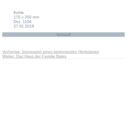
Kohle
175 x 250 mm
Dvz. 1104
27.01.2019
Verkauft
Vorheriger
Vorherige:
Impression eines beginnenden Herbstages
Beitragsnavigation
Nächster
Beitrag:
Weiter:
Das Haus der Familie Bates
Beitrag:
Andreas Noßmann - Zeichnungen
Seiteninformationen
Impressum
Datenschutzerklärung
© Copyright
Kontakt
© 2026 Andreas Noßmann - Zeichnungen