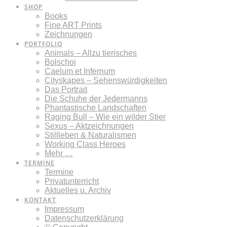
SHOP
Books
Fine ART Prints
Zeichnungen
PORTFOLIO
Animals – Allzu tierisches
Bolschoi
Caelum et Infernum
Cityskapes – Sehenswürdigkeiten
Das Portrait
Die Schuhe der Jedermanns
Phantastische Landschaften
Raging Bull – Wie ein wilder Stier
Sexus – Aktzeichnungen
Stillleben & Naturalismen
Working Class Heroes
Mehr …
TERMINE
Termine
Privatunterricht
Aktuelles u. Archiv
KONTAKT
Impressum
Datenschutzerklärung