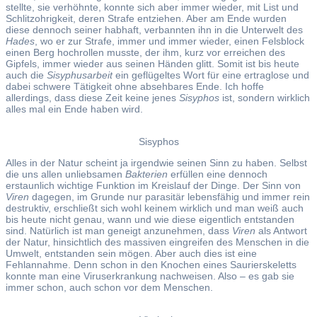
stellte, sie verhöhnte, konnte sich aber immer wieder, mit List und
Schlitzohrigkeit, deren Strafe entziehen. Aber am Ende wurden
diese dennoch seiner habhaft, verbannten ihn in die Unterwelt des
Hades
, wo er zur Strafe, immer und immer wieder, einen Felsblock
einen Berg hochrollen musste, der ihm, kurz vor erreichen des
Gipfels, immer wieder aus seinen Händen glitt. Somit ist bis heute
auch die
Sisyphusarbeit
ein geflügeltes Wort für eine ertraglose und
dabei schwere Tätigkeit ohne absehbares Ende. Ich hoffe
allerdings, dass diese Zeit keine jenes
Sisyphos
ist, sondern wirklich
alles mal ein Ende haben wird.
Sisyphos
Alles in der Natur scheint ja irgendwie seinen Sinn zu haben. Selbst
die uns allen unliebsamen
Bakterien
erfüllen eine dennoch
erstaunlich wichtige Funktion im Kreislauf der Dinge. Der Sinn von
Viren
dagegen, im Grunde nur parasitär lebensfähig und immer rein
destruktiv, erschließt sich wohl keinem wirklich und man weiß auch
bis heute nicht genau, wann und wie diese eigentlich entstanden
sind. Natürlich ist man geneigt anzunehmen, dass
Viren
als Antwort
der Natur, hinsichtlich des massiven eingreifen des Menschen in die
Umwelt, entstanden sein mögen. Aber auch dies ist eine
Fehlannahme. Denn schon in den Knochen eines Saurierskeletts
konnte man eine Viruserkrankung nachweisen. Also – es gab sie
immer schon, auch schon vor dem Menschen.