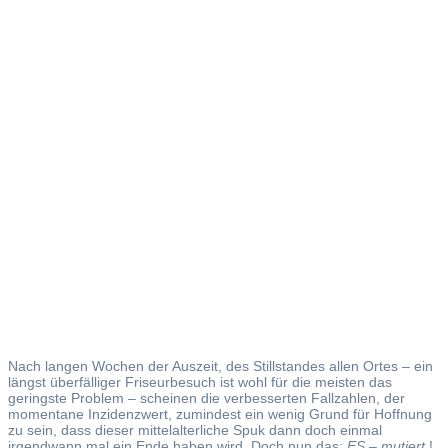
ES –
mutiert
Nach langen Wochen der Auszeit, des Stillstandes allen Ortes – ein
längst überfälliger Friseurbesuch ist wohl für die meisten das
geringste Problem – scheinen die verbesserten Fallzahlen, der
momentane Inzidenzwert, zumindest ein wenig Grund für Hoffnung
zu sein, dass dieser mittelalterliche Spuk dann doch einmal
irgendwann mal ein Ende haben wird. Doch nun das:
ES – mutiert
!