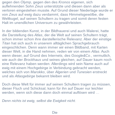
gegen den
Olymp
, gegen den des
Kronos
eigenen, sich
auflehnenden Sohn
Zeus
unterstützte und diesen dann aber als
verloren eingestehen musste. Auf Grund dieser Niederlage wurde er
von
Zeus
auf ewig dazu verdammt, dass Himmelsgewölbe, die
Weltkugel, auf seinen Schultern zu tragen und somit deren festen
Halt im unendlichen Universum zu gewährleisten.
In der bildenden Kunst, in der Bildhauerei und auch Malerei, hatte
die Darstellung des
Atlas
, der die Welt auf seinen Schultern trägt,
schon immer schon ihre darstellerische Relevanz. Aber der einstige
Titan
hat sich auch in unserem alltäglichen Sprachgebrauch
eingeschlichen. Denn wann immer wir einen Bildband, mit Karten
dieser Welt, in die Hand nehmen, reden wir von einem
Atlas
. Auch
wenn dieser, auf Grund des Internets, des
Google&Co
., vermutlich,
wie auch der
Brockhaus
und seines gleichen, auf Dauer kaum noch
eine Relevanz haben werden. Allerdings wird sein Name auch auf
ewig mit einem Hochgebirge in Verbindung gebracht werden,
welches sich von
Marokko
, über
Algerien
und
Tunesien
erstreckt
und als
Atlasgebirge
bekannt bleiben wird.
Doch diese Welt für immer auf seinen Schultern tragen zu müssen,
dieser Fluch und Schicksal, kann für ihn auf Dauer nur leichter
werden, wenn sich diese dann doch einmal auflösen wird …
Denn nichts ist ewig, selbst die Ewigkeit nicht.
Die