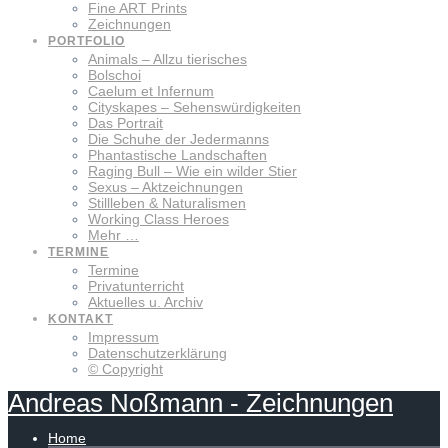
Fine ART Prints
Zeichnungen
PORTFOLIO
Animals – Allzu tierisches
Bolschoi
Caelum et Infernum
Cityskapes – Sehenswürdigkeiten
Das Portrait
Die Schuhe der Jedermanns
Phantastische Landschaften
Raging Bull – Wie ein wilder Stier
Sexus – Aktzeichnungen
Stillleben & Naturalismen
Working Class Heroes
Mehr …
TERMINE
Termine
Privatunterricht
Aktuelles u. Archiv
KONTAKT
Impressum
Datenschutzerklärung
© Copyright
Andreas
Noßmann
-
Zeichnungen
Home