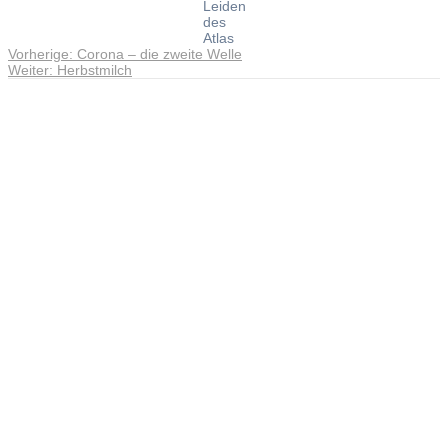
Leiden
des
Atlas
Vorheriger
Vorherige:
Corona – die zweite Welle
Beitragsnavigation
Nächster
Beitrag:
Weiter:
Herbstmilch
Beitrag:
Andreas Noßmann - Zeichnungen
Seiteninformationen
Impressum
Datenschutzerklärung
© Copyright
Kontakt
© 2026 Andreas Noßmann - Zeichnungen
Seminare: