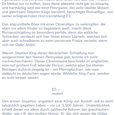
Es bleibst nur zu hoffen, dass diese allesamt nicht gar so bösartig
und hartnäckig sind wie einst
Pennywise
, der wohl übelste Mutant
und gleichsam
Stephen Kings
berühmt, berüchtigte Romanfigur, aus
seiner erfolgreichsten Horrorerzählung
ES
.
Das abgrundtiefe Böse mit einer Clownsfigur zu verknüpfen, die
eben vor allem Kinder zu begeistern weiß, macht diese
Romanschöpfung so besonders perfide, denn der wirkliche
Schrecken versteckt sich hier hinter einem Lächeln, welches sich
aber auch schnellstens zu einer perversen Fratze verzieht, wenn
sich ein Opfer findet.
Warum
Stephen King
dieser literarischen Schöpfung nun
ausgerechnet den Namen
Pennywise
gab, konnte ich nicht
nachrecherchieren. Dieser Clownsname beschreibt im englischen
eine auf großem Fuß lebende Person, welche aber bei kleinen
Beträgen äußerst pingelig ist – ein
Pfennigfuchser
, wie man
vielleicht im deutschen sagen würde. Wirkliche
King-Fans
, werden
es wohl besser wissen.
ES –
mutiert
Den armen
Sisyphos
, angeblich einst
König von Korinth
, soll es wohl
tatsächlich gegeben haben – vor ca. 3.500 Jahren. Unsterblichkeit
erhielt dieser vor allem durch zahlreiche Autoren der griechischen
Antike, wie z.B. den großen
Homer
. Er, der sich gegen die Götter