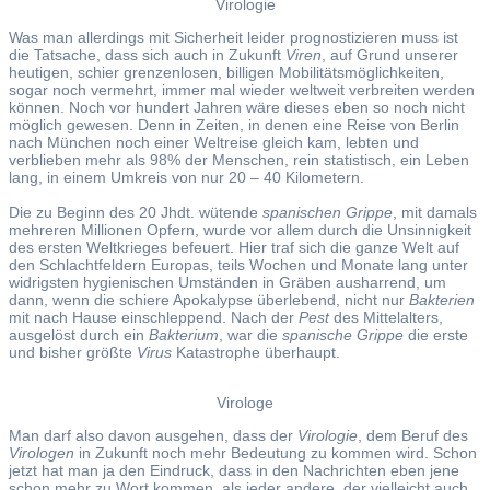
Virologie
Was man allerdings mit Sicherheit leider prognostizieren muss ist
die Tatsache, dass sich auch in Zukunft
Viren
, auf Grund unserer
heutigen, schier grenzenlosen, billigen Mobilitätsmöglichkeiten,
sogar noch vermehrt, immer mal wieder weltweit verbreiten werden
können. Noch vor hundert Jahren wäre dieses eben so noch nicht
möglich gewesen. Denn in Zeiten, in denen eine Reise von Berlin
nach München noch einer Weltreise gleich kam, lebten und
verblieben mehr als 98% der Menschen, rein statistisch, ein Leben
lang, in einem Umkreis von nur 20 – 40 Kilometern.
Die zu Beginn des 20 Jhdt. wütende
spanischen Grippe
, mit damals
mehreren Millionen Opfern, wurde vor allem durch die Unsinnigkeit
des ersten Weltkrieges befeuert. Hier traf sich die ganze Welt auf
den Schlachtfeldern Europas, teils Wochen und Monate lang unter
widrigsten hygienischen Umständen in Gräben ausharrend, um
dann, wenn die schiere Apokalypse überlebend, nicht nur
Bakterien
mit nach Hause einschleppend. Nach der
Pest
des Mittelalters,
ausgelöst durch ein
Bakterium
, war die
spanische Grippe
die erste
und bisher größte
Virus
Katastrophe überhaupt.
Virologe
Man darf also davon ausgehen, dass der
Virologie
, dem Beruf des
Virologen
in Zukunft noch mehr Bedeutung zu kommen wird. Schon
jetzt hat man ja den Eindruck, dass in den Nachrichten eben jene
schon mehr zu Wort kommen, als jeder andere, der vielleicht auch