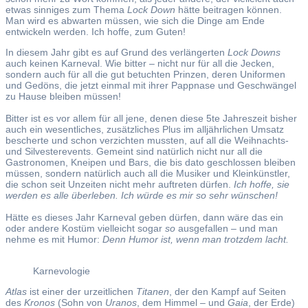
etwas sinniges zum Thema
Lock Down
hätte beitragen können.
Man wird es abwarten müssen, wie sich die Dinge am Ende
entwickeln werden. Ich hoffe, zum Guten!
In diesem Jahr gibt es auf Grund des verlängerten
Lock Downs
auch keinen Karneval. Wie bitter – nicht nur für all die Jecken,
sondern auch für all die gut betuchten Prinzen, deren Uniformen
und Gedöns, die jetzt einmal mit ihrer Pappnase und Geschwängel
zu Hause bleiben müssen!
Bitter ist es vor allem für all jene, denen diese 5te Jahreszeit bisher
auch ein wesentliches, zusätzliches Plus im alljährlichen Umsatz
bescherte und schon verzichten mussten, auf all die Weihnachts-
und Silvesterevents. Gemeint sind natürlich nicht nur all die
Gastronomen, Kneipen und Bars, die bis dato geschlossen bleiben
müssen, sondern natürlich auch all die Musiker und Kleinkünstler,
die schon seit Unzeiten nicht mehr auftreten dürfen.
Ich hoffe, sie
werden es alle überleben. Ich würde es mir so sehr wünschen!
Hätte es dieses Jahr Karneval geben dürfen, dann wäre das ein
oder andere Kostüm vielleicht sogar
so
ausgefallen – und man
nehme es mit Humor:
Denn Humor ist, wenn man trotzdem lacht.
Karnevologie
Atlas
ist einer der urzeitlichen
Titanen
, der den Kampf auf Seiten
des
Kronos
(Sohn von
Uranos
, dem Himmel – und
Gaia
, der Erde)