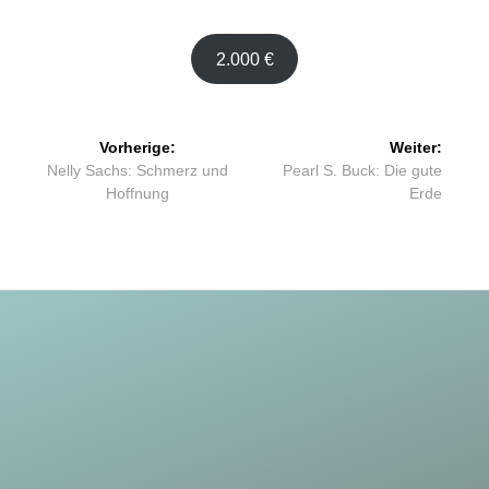
2.000 €
Beitragsnavigation
Vorherige:
Weiter:
Vorheriger
Nächster
Nelly Sachs: Schmerz und
Pearl S. Buck: Die gute
Beitrag:
Beitrag:
Hoffnung
Erde