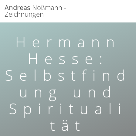
Zum
Andreas
Noßmann
-
Inhalt
Zeichnungen
springen
Hermann
Hesse:
Selbstfind
ung und
Spirituali
tät