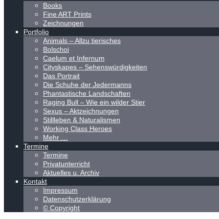
Books
Fine ART Prints
Zeichnungen
Portfolio
Animals – Allzu tierisches
Bolschoi
Caelum et Infernum
Cityskapes – Sehenswürdigkeiten
Das Portrait
Die Schuhe der Jedermanns
Phantastische Landschaften
Raging Bull – Wie ein wilder Stier
Sexus – Aktzeichnungen
Stillleben & Naturalismen
Working Class Heroes
Mehr …
Termine
Termine
Privatunterricht
Aktuelles u. Archiv
Kontakt
Impressum
Datenschutzerklärung
© Copyright