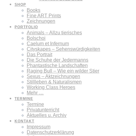
SHOP
Books
Fine ART Prints
Zeichnungen
PORTFOLIO
Animals – Allzu tierisches
Bolschoi
Caelum et Infernum
Cityskapes – Sehenswürdigkeiten
Das Portrait
Die Schuhe der Jedermanns
Phantastische Landschaften
Raging Bull – Wie ein wilder Stier
Sexus – Aktzeichnungen
Stillleben & Naturalismen
Working Class Heroes
Mehr …
TERMINE
Termine
Privatunterricht
Aktuelles u. Archiv
KONTAKT
Impressum
Datenschutzerklärung