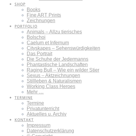
SHOP
Books
Fine ART Prints
Zeichnungen
PORTFOLIO
Animals – Allzu tierisches
Bolschoi
Caelum et Infernum
Cityskapes – Sehenswürdigkeiten
Das Portrait
Die Schuhe der Jedermanns
Phantastische Landschaften
Raging Bull – Wie ein wilder Stier
Sexus – Aktzeichnungen
Stillleben & Naturalismen
Working Class Heroes
Mehr …
TERMINE
Termine
Privatunterricht
Aktuelles u. Archiv
KONTAKT
Impressum
Datenschutzerklärung