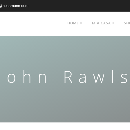
@nossmann.com
HOME
MIA CASA
SH
John Rawl