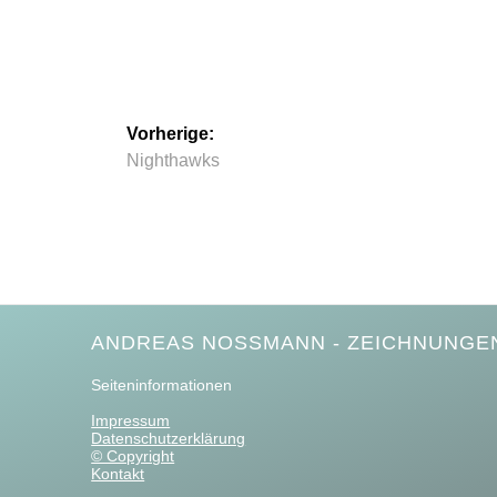
Beitragsnavigation
Vorherige:
Vorheriger
Nighthawks
Beitrag:
ANDREAS NOSSMANN - ZEICHNUNGEN
Seiteninformationen
Impressum
Datenschutzerklärung
© Copyright
Kontakt