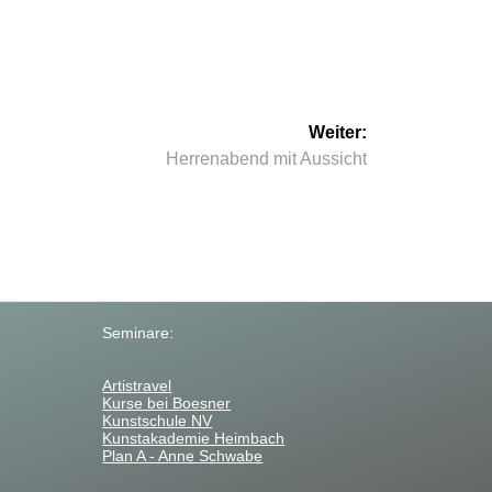
Weiter:
Nächster
Herrenabend mit Aussicht
Beitrag:
Seminare:
Artistravel
Kurse bei Boesner
Kunstschule NV
Kunstakademie Heimbach
Plan A - Anne Schwabe