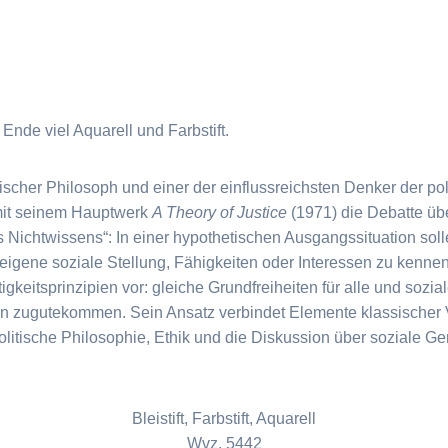
m Ende viel Aquarell und Farbstift.
her Philosoph und einer der einflussreichsten Denker der poli
 mit seinem Hauptwerk
A Theory of Justice
(1971) die Debatte übe
es Nichtwissens“: In einer hypothetischen Ausgangssituation sol
eigene soziale Stellung, Fähigkeiten oder Interessen zu kennen
gkeitsprinzipien vor: gleiche Grundfreiheiten für alle und sozia
en zugutekommen. Sein Ansatz verbindet Elemente klassischer V
litische Philosophie, Ethik und die Diskussion über soziale Ger
Bleistift, Farbstift, Aquarell
Wvz. 5442