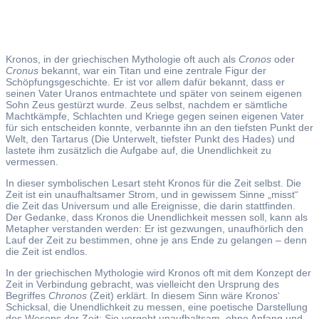
Kronos, in der griechischen Mythologie oft auch als
Cronos
oder
Cronus
bekannt, war ein Titan und eine zentrale Figur der
Schöpfungsgeschichte. Er ist vor allem dafür bekannt, dass er
seinen Vater Uranos entmachtete und später von seinem eigenen
Sohn Zeus gestürzt wurde. Zeus selbst, nachdem er sämtliche
Machtkämpfe, Schlachten und Kriege gegen seinen eigenen Vater
für sich entscheiden konnte, verbannte ihn an den tiefsten Punkt der
Welt, den Tartarus (Die Unterwelt, tiefster Punkt des Hades) und
lastete ihm zusätzlich die Aufgabe auf, die Unendlichkeit zu
vermessen.
In dieser symbolischen Lesart steht Kronos für die Zeit selbst. Die
Zeit ist ein unaufhaltsamer Strom, und in gewissem Sinne „misst“
die Zeit das Universum und alle Ereignisse, die darin stattfinden.
Der Gedanke, dass Kronos die Unendlichkeit messen soll, kann als
Metapher verstanden werden: Er ist gezwungen, unaufhörlich den
Lauf der Zeit zu bestimmen, ohne je ans Ende zu gelangen – denn
die Zeit ist endlos.
In der griechischen Mythologie wird Kronos oft mit dem Konzept der
Zeit in Verbindung gebracht, was vielleicht den Ursprung des
Begriffes
Chronos
(Zeit) erklärt. In diesem Sinn wäre Kronos‘
Schicksal, die Unendlichkeit zu messen, eine poetische Darstellung
des Wesens der Zeit: Sie vergeht unaufhaltsam, ohne Anfang und