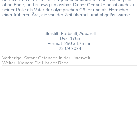
ohne Ende, und ist ewig unfassbar. Dieser Gedanke passt auch zu
seiner Rolle als Vater der olympischen Götter und als Herrscher
einer früheren Ära, die von der Zeit überholt und abgelöst wurde.
Bleistift, Farbstift, Aquarell
Dvz. 1765
Format: 250 x 175 mm
23.09.2024
Vorheriger
Vorherige:
Satan: Gefangen in der Unterwelt
Beitragsnavigation
Nächster
Beitrag:
Weiter:
Kronos: Die List der Rhea
Beitrag:
Andreas Noßmann - Zeichnungen
Seiteninformationen
Impressum
Datenschutzerklärung
© Copyright
Kontakt
© 2026 Andreas Noßmann - Zeichnungen