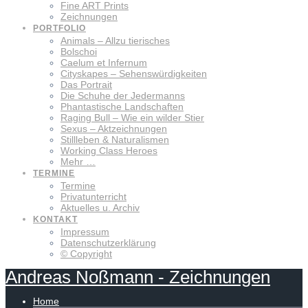
Fine ART Prints
Zeichnungen
PORTFOLIO
Animals – Allzu tierisches
Bolschoi
Caelum et Infernum
Cityskapes – Sehenswürdigkeiten
Das Portrait
Die Schuhe der Jedermanns
Phantastische Landschaften
Raging Bull – Wie ein wilder Stier
Sexus – Aktzeichnungen
Stillleben & Naturalismen
Working Class Heroes
Mehr …
TERMINE
Termine
Privatunterricht
Aktuelles u. Archiv
KONTAKT
Impressum
Datenschutzerklärung
© Copyright
Andreas
Noßmann
-
Zeichnungen
Home