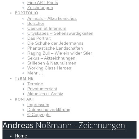
Fine ART Prints
Zeichnungen
PORTFOLIO
Animals – Allzu tierisches
Bolschoi
Caelum et Infernum
Cityskapes – Sehenswürdigkeiten
Das Portrait
Die Schuhe der Jedermanns
Phantastische Landschaften
Raging Bull – Wie ein wilder Stier
Sexus – Aktzeichnungen
Stillleben & Naturalismen
Working Class Heroes
Mehr …
TERMINE
Termine
Privatunterricht
Aktuelles u. Archiv
KONTAKT
Impressum
Datenschutzerklärung
© Copyright
Andreas
Noßmann
-
Zeichnungen
Home