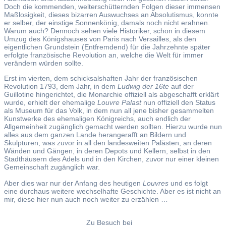
Doch die kommenden, welterschütternden Folgen dieser immensen
Maßlosigkeit, dieses bizarren Auswuchses an Absolutismus, konnte
er selber, der einstige Sonnenkönig, damals noch nicht erahnen.
Warum auch? Dennoch sehen viele Historiker, schon in diesem
Umzug des Königshauses von Paris nach Versailles, als den
eigentlichen Grundstein (Entfremdend) für die Jahrzehnte später
erfolgte französische Revolution an, welche die Welt für immer
verändern würden sollte.
Erst im vierten, dem schicksalshaften Jahr der französischen
Revolution 1793, dem Jahr, in dem
Ludwig der 16te
auf der
Guillotine hingerichtet, die Monarchie offiziell als abgeschafft erklärt
wurde, erhielt der ehemalige
Louvre Palast
nun offiziell den Status
als Museum für das Volk, in dem nun all jene bisher gesammelten
Kunstwerke des ehemaligen Königreichs, auch endlich der
Allgemeinheit zugänglich gemacht werden sollten. Hierzu wurde nun
alles aus dem ganzen Lande herangerafft an Bildern und
Skulpturen, was zuvor in all den landesweiten Palästen, an deren
Wänden und Gängen, in deren Depots und Kellern, selbst in den
Stadthäusern des Adels und in den Kirchen, zuvor nur einer kleinen
Gemeinschaft zugänglich war.
Aber dies war nur der Anfang des heutigen
Louvres
und es folgt
eine durchaus weitere wechselhafte Geschichte. Aber es ist nicht an
mir, diese hier nun auch noch weiter zu erzählen …
Zu Besuch bei