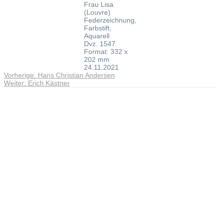
Frau Lisa
(Louvre)
Federzeichnung,
Farbstift,
Aquarell
Dvz. 1547
Format: 332 x
202 mm
24.11.2021
Vorheriger
Vorherige:
Hans Christian Andersen
Beitragsnavigation
Nächster
Beitrag:
Weiter:
Erich Kästner
Beitrag:
Andreas Noßmann - Zeichnungen
Seiteninformationen
Impressum
Datenschutzerklärung
© Copyright
Kontakt
© 2026 Andreas Noßmann - Zeichnungen