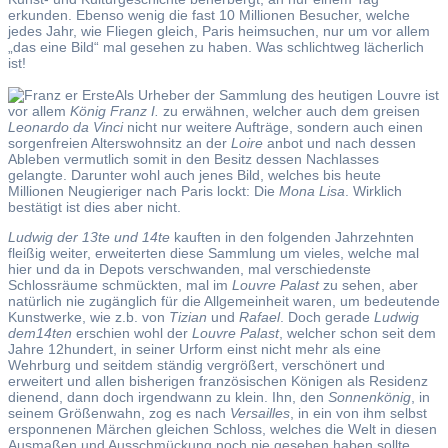
erkunden. Ebenso wenig die fast 10 Millionen Besucher, welche
jedes Jahr, wie Fliegen gleich, Paris heimsuchen, nur um vor allem
„das eine Bild“ mal gesehen zu haben. Was schlichtweg lächerlich
ist!
Als Urheber der Sammlung des heutigen Louvre ist
vor allem
König Franz I.
zu erwähnen, welcher auch dem greisen
Leonardo da Vinci
nicht nur weitere Aufträge, sondern auch einen
sorgenfreien Alterswohnsitz an der
Loire
anbot und nach dessen
Ableben vermutlich somit in den Besitz dessen Nachlasses
gelangte. Darunter wohl auch jenes Bild, welches bis heute
Millionen Neugieriger nach Paris lockt: Die
Mona Lisa
. Wirklich
bestätigt ist dies aber nicht.
Ludwig der 13te und 14te
kauften in den folgenden Jahrzehnten
fleißig weiter, erweiterten diese Sammlung um vieles, welche mal
hier und da in Depots verschwanden, mal verschiedenste
Schlossräume schmückten, mal im
Louvre Palast
zu sehen, aber
natürlich nie zugänglich für die Allgemeinheit waren, um bedeutende
Kunstwerke, wie z.b. von
Tizian
und
Rafael
. Doch gerade
Ludwig
dem14ten
erschien wohl der
Louvre Palast
, welcher schon seit dem
Jahre 12hundert, in seiner Urform einst nicht mehr als eine
Wehrburg und seitdem ständig vergrößert, verschönert und
erweitert und allen bisherigen französischen Königen als Residenz
dienend, dann doch irgendwann zu klein. Ihn, den
Sonnenkönig
, in
seinem Größenwahn, zog es nach
Versailles
, in ein von ihm selbst
ersponnenen Märchen gleichen Schloss, welches die Welt in diesen
Ausmaßen und Ausschmückung noch nie gesehen haben sollte.