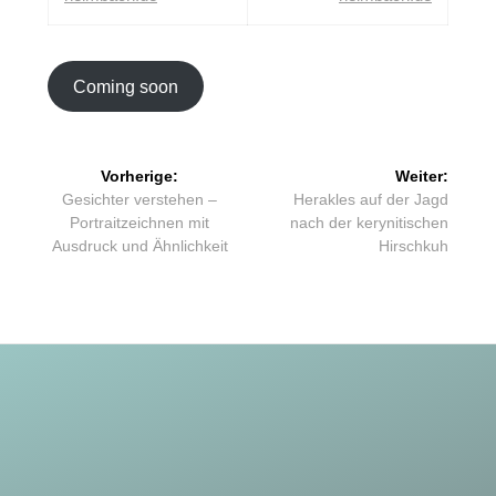
Coming soon
Beitragsnavigation
Vorherige:
Weiter:
Vorheriger
Nächster
Gesichter verstehen –
Herakles auf der Jagd
Beitrag:
Beitrag:
Portraitzeichnen mit
nach der kerynitischen
Ausdruck und Ähnlichkeit
Hirschkuh