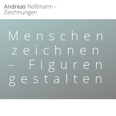
Zum
Andreas
Noßmann
-
Inhalt
Zeichnungen
springen
Menschen
zeichnen
– Figuren
gestalten