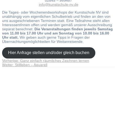
02845 – 959487
info@kunstschule-nv.de
Die Tages- oder Wochenendworkshops der Kunstschule NV sind
unabhängig vom eigentlichen Schulbetrieb und finden an den von
uns ausgeschriebenen Terminen statt. Eine Teilnahme steht allen
InteressentInnen offen und werden gemäß unserer Ausschreibung
separat berechnet.
Die Veranstaltungen finden jeweils Samstag
von 11.00 bis 17.00 Uhr und am Sonntag von 10.00 bis 16.00
Uhr statt.
Wir geben auch gerne Tipps in Fragen der
Übernachtungsmöglichkeiten für Weitanreisende.
Hier Anfrage stellen und/oder gleich buchen
Vorheriger
Vorherige:
Ganz einfach räumliches Zeichnen lernen
Beitragsnavigation
Nächster
Beitrag:
Weiter:
Stillleben – Aquarell
Beitrag:
Andreas Noßmann - Zeichnungen
Seiteninformationen
Impressum
Datenschutzerklärung
© Copyright
Kontakt
© 2026 Andreas Noßmann - Zeichnungen