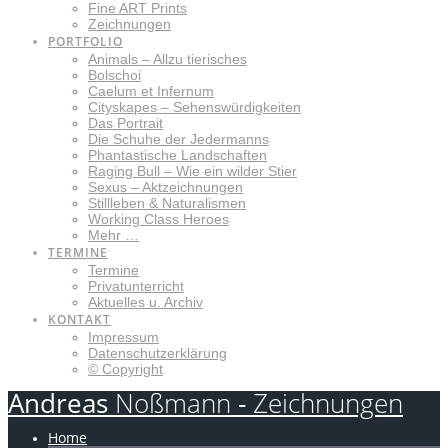
Fine ART Prints
Zeichnungen
PORTFOLIO
Animals – Allzu tierisches
Bolschoi
Caelum et Infernum
Cityskapes – Sehenswürdigkeiten
Das Portrait
Die Schuhe der Jedermanns
Phantastische Landschaften
Raging Bull – Wie ein wilder Stier
Sexus – Aktzeichnungen
Stillleben & Naturalismen
Working Class Heroes
Mehr …
TERMINE
Termine
Privatunterricht
Aktuelles u. Archiv
KONTAKT
Impressum
Datenschutzerklärung
© Copyright
Andreas
Noßmann
-
Zeichnungen
Home